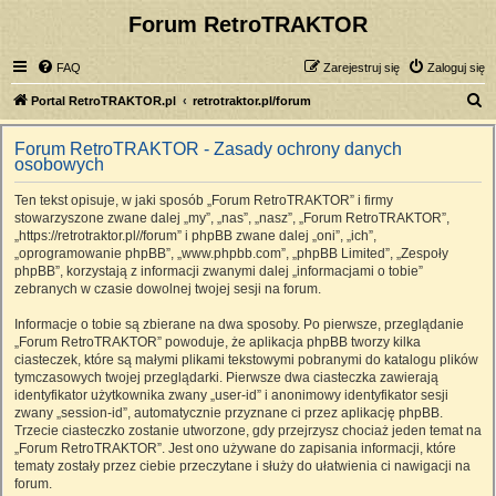
Forum RetroTRAKTOR
FAQ
Zarejestruj się
Zaloguj się
S
Portal RetroTRAKTOR.pl
retrotraktor.pl/forum
z
Forum RetroTRAKTOR - Zasady ochrony danych
u
osobowych
k
Ten tekst opisuje, w jaki sposób „Forum RetroTRAKTOR” i firmy
a
stowarzyszone zwane dalej „my”, „nas”, „nasz”, „Forum RetroTRAKTOR”,
j
„https://retrotraktor.pl//forum” i phpBB zwane dalej „oni”, „ich”,
„oprogramowanie phpBB”, „www.phpbb.com”, „phpBB Limited”, „Zespoły
phpBB”, korzystają z informacji zwanymi dalej „informacjami o tobie”
zebranych w czasie dowolnej twojej sesji na forum.
Informacje o tobie są zbierane na dwa sposoby. Po pierwsze, przeglądanie
„Forum RetroTRAKTOR” powoduje, że aplikacja phpBB tworzy kilka
ciasteczek, które są małymi plikami tekstowymi pobranymi do katalogu plików
tymczasowych twojej przeglądarki. Pierwsze dwa ciasteczka zawierają
identyfikator użytkownika zwany „user-id” i anonimowy identyfikator sesji
zwany „session-id”, automatycznie przyznane ci przez aplikację phpBB.
Trzecie ciasteczko zostanie utworzone, gdy przejrzysz chociaż jeden temat na
„Forum RetroTRAKTOR”. Jest ono używane do zapisania informacji, które
tematy zostały przez ciebie przeczytane i służy do ułatwienia ci nawigacji na
forum.