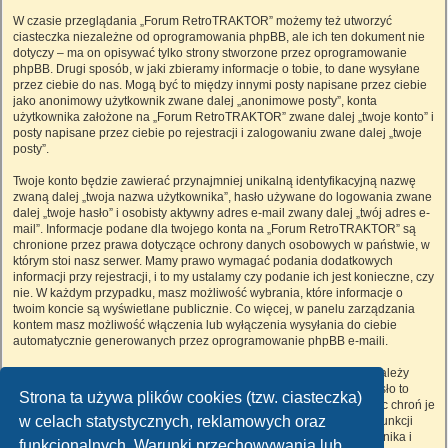
W czasie przeglądania „Forum RetroTRAKTOR” możemy też utworzyć
ciasteczka niezależne od oprogramowania phpBB, ale ich ten dokument nie
dotyczy – ma on opisywać tylko strony stworzone przez oprogramowanie
phpBB. Drugi sposób, w jaki zbieramy informacje o tobie, to dane wysyłane
przez ciebie do nas. Mogą być to między innymi posty napisane przez ciebie
jako anonimowy użytkownik zwane dalej „anonimowe posty”, konta
użytkownika założone na „Forum RetroTRAKTOR” zwane dalej „twoje konto” i
posty napisane przez ciebie po rejestracji i zalogowaniu zwane dalej „twoje
posty”.
Twoje konto będzie zawierać przynajmniej unikalną identyfikacyjną nazwę
zwaną dalej „twoja nazwa użytkownika”, hasło używane do logowania zwane
dalej „twoje hasło” i osobisty aktywny adres e-mail zwany dalej „twój adres e-
mail”. Informacje podane dla twojego konta na „Forum RetroTRAKTOR” są
chronione przez prawa dotyczące ochrony danych osobowych w państwie, w
którym stoi nasz serwer. Mamy prawo wymagać podania dodatkowych
informacji przy rejestracji, i to my ustalamy czy podanie ich jest konieczne, czy
nie. W każdym przypadku, masz możliwość wybrania, które informacje o
twoim koncie są wyświetlane publicznie. Co więcej, w panelu zarządzania
kontem masz możliwość włączenia lub wyłączenia wysyłania do ciebie
automatycznie generowanych przez oprogramowanie phpBB e-maili.
Twoje hasło jest zaszyfrowane, więc jest bezpieczne, niemniej nie należy
używać tego samego hasła na różnych witrynach internetowych. Hasło to
Strona ta używa plików cookies (tzw. ciasteczka)
umożliwia dostęp do twojego konta na „Forum RetroTRAKTOR”, więc chroń je
w celach statystycznych, reklamowych oraz
i w żadnym wypadku nie podawaj
nikomu
. Jeśli je zapomnisz, użyj funkcji
„Nie pamiętam hasła”. Witryna poprosi cię o podanie nazwy użytkownika i
funkcjonalnych. Warunki przechowywania lub