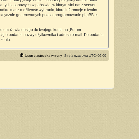
wane dalej „twoje hasło” i osobisty aktywny adres e-mail
anych osobowych w państwie, w którym stoi nasz serwer.
padku, masz możliwość wybrania, które informacje o twoim
utomatycznie generowanych przez oprogramowanie phpBB e-
 to umożliwia dostęp do twojego konta na „Forum
si cię o podanie nazwy użytkownika i adresu e-mail. Po podaniu
 konta.
Usuń ciasteczka witryny
Strefa czasowa
UTC+02:00