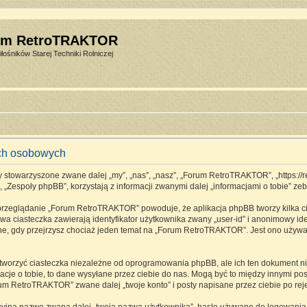
um RetroTRAKTOR
łośników Starej Techniki Rolniczej
ch osobowych
stowarzyszone zwane dalej „my”, „nas”, „nasz”, „Forum RetroTRAKTOR”, „https://retro
espoły phpBB”, korzystają z informacji zwanymi dalej „informacjami o tobie” zebr
 przeglądanie „Forum RetroTRAKTOR” powoduje, że aplikacja phpBB tworzy kilka ci
a ciasteczka zawierają identyfikator użytkownika zwany „user-id” i anonimowy ide
one, gdy przejrzysz chociaż jeden temat na „Forum RetroTRAKTOR”. Jest ono używane
rzyć ciasteczka niezależne od oprogramowania phpBB, ale ich ten dokument nie 
cje o tobie, to dane wysyłane przez ciebie do nas. Mogą być to między innymi p
m RetroTRAKTOR” zwane dalej „twoje konto” i posty napisane przez ciebie po rejes