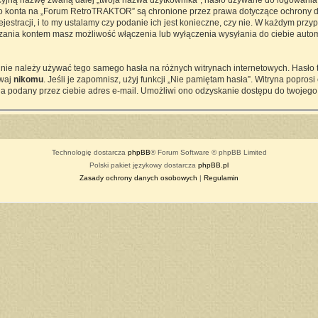
cyjną nazwę zwaną dalej „twoja nazwa użytkownika”, hasło używane do logowania z
ego konta na „Forum RetroTRAKTOR” są chronione przez prawa dotyczące ochrony d
tracji, i to my ustalamy czy podanie ich jest konieczne, czy nie. W każdym przy
ądzania kontem masz możliwość włączenia lub wyłączenia wysyłania do ciebie a
j nie należy używać tego samego hasła na różnych witrynach internetowych. Hasło
awaj
nikomu
. Jeśli je zapomnisz, użyj funkcji „Nie pamiętam hasła”. Witryna popro
a podany przez ciebie adres e-mail. Umożliwi ono odzyskanie dostępu do twojego
Technologię dostarcza
phpBB
® Forum Software © phpBB Limited
Polski pakiet językowy dostarcza
phpBB.pl
Zasady ochrony danych osobowych
|
Regulamin