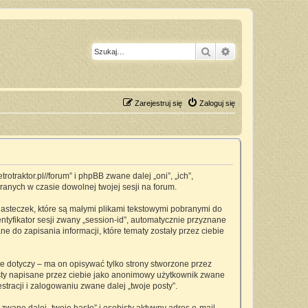
Szukaj
Wyszukiwanie z
Zarejestruj się
Zaloguj się
traktor.pl//forum” i phpBB zwane dalej „oni”, „ich”,
anych w czasie dowolnej twojej sesji na forum.
asteczek, które są małymi plikami tekstowymi pobranymi do
ntyfikator sesji zwany „session-id”, automatycznie przyznane
 do zapisania informacji, które tematy zostały przez ciebie
dotyczy – ma on opisywać tylko strony stworzone przez
osty napisane przez ciebie jako anonimowy użytkownik zwane
tracji i zalogowaniu zwane dalej „twoje posty”.