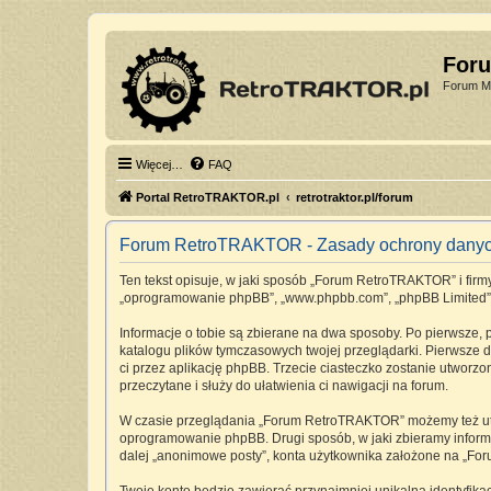
For
Forum Mi
Więcej…
FAQ
Portal RetroTRAKTOR.pl
retrotraktor.pl/forum
Forum RetroTRAKTOR - Zasady ochrony dany
Ten tekst opisuje, w jaki sposób „Forum RetroTRAKTOR” i firmy 
„oprogramowanie phpBB”, „www.phpbb.com”, „phpBB Limited”, „Z
Informacje o tobie są zbierane na dwa sposoby. Po pierwsze,
katalogu plików tymczasowych twojej przeglądarki. Pierwsze dw
ci przez aplikację phpBB. Trzecie ciasteczko zostanie utworz
przeczytane i służy do ułatwienia ci nawigacji na forum.
W czasie przeglądania „Forum RetroTRAKTOR” możemy też utwo
oprogramowanie phpBB. Drugi sposób, w jaki zbieramy informa
dalej „anonimowe posty”, konta użytkownika założone na „Foru