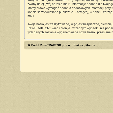
Twoje konto będzie zawierać przynajmniej unikalną identyfika
zwany dalej „twój adres e-mail”. Informacje podane dla twoj
Mamy prawo wymagać podania dodatkowych informacji przy rejes
koncie są wyświetlane publicznie. Co więcej, w panelu zarz
maili.
Twoje hasło jest zaszyfrowane, więc jest bezpieczne, niemnie
RetroTRAKTOR”, więc chroń je i w żadnym wypadku nie pod
tych danych zostanie wygenerowane nowe hasło i przesłane n
Portal RetroTRAKTOR.pl
retrotraktor.pl/forum