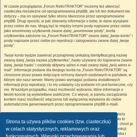
W czasie przeglądania „Forum RetroTRAKTOR” możemy też utworzyć
ciasteczka niezależne od oprogramowania phpBB, ale ich ten dokument nie
dotyczy – ma on opisywać tylko strony stworzone przez oprogramowanie
phpBB. Drugi sposób, w jaki zbieramy informacje o tobie, to dane wysyłane
przez ciebie do nas. Mogą być to między innymi posty napisane przez ciebie
jako anonimowy użytkownik zwane dalej „anonimowe posty”, konta
użytkownika założone na „Forum RetroTRAKTOR” zwane dalej „twoje konto” i
posty napisane przez ciebie po rejestracji i zalogowaniu zwane dalej „twoje
posty”.
Twoje konto będzie zawierać przynajmniej unikalną identyfikacyjną nazwę
zwaną dalej „twoja nazwa użytkownika”, hasło używane do logowania zwane
dalej „twoje hasło” i osobisty aktywny adres e-mail zwany dalej „twój adres e-
mail”. Informacje podane dla twojego konta na „Forum RetroTRAKTOR” są
chronione przez prawa dotyczące ochrony danych osobowych w państwie, w
którym stoi nasz serwer. Mamy prawo wymagać podania dodatkowych
informacji przy rejestracji, i to my ustalamy czy podanie ich jest konieczne, czy
nie. W każdym przypadku, masz możliwość wybrania, które informacje o
twoim koncie są wyświetlane publicznie. Co więcej, w panelu zarządzania
kontem masz możliwość włączenia lub wyłączenia wysyłania do ciebie
automatycznie generowanych przez oprogramowanie phpBB e-maili.
Twoje hasło jest zaszyfrowane, więc jest bezpieczne, niemniej nie należy
używać tego samego hasła na różnych witrynach internetowych. Hasło to
Strona ta używa plików cookies (tzw. ciasteczka)
umożliwia dostęp do twojego konta na „Forum RetroTRAKTOR”, więc chroń je
w celach statystycznych, reklamowych oraz
i w żadnym wypadku nie podawaj
nikomu
. Jeśli je zapomnisz, użyj funkcji
„Nie pamiętam hasła”. Witryna poprosi cię o podanie nazwy użytkownika i
funkcjonalnych. Warunki przechowywania lub