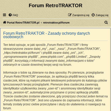
Forum RetroTRAKTOR
FAQ
Zarejestruj się
Zaloguj się
S
Portal RetroTRAKTOR.pl
retrotraktor.pl/forum
z
Forum RetroTRAKTOR - Zasady ochrony danych
u
osobowych
k
Ten tekst opisuje, w jaki sposób „Forum RetroTRAKTOR” i firmy
a
stowarzyszone zwane dalej „my”, „nas”, „nasz”, „Forum RetroTRAKTOR”,
j
„https://retrotraktor.pl//forum” i phpBB zwane dalej „oni”, „ich”,
„oprogramowanie phpBB”, „www.phpbb.com”, „phpBB Limited”, „Zespoły
phpBB”, korzystają z informacji zwanymi dalej „informacjami o tobie”
zebranych w czasie dowolnej twojej sesji na forum.
Informacje o tobie są zbierane na dwa sposoby. Po pierwsze, przeglądanie
„Forum RetroTRAKTOR” powoduje, że aplikacja phpBB tworzy kilka
ciasteczek, które są małymi plikami tekstowymi pobranymi do katalogu plików
tymczasowych twojej przeglądarki. Pierwsze dwa ciasteczka zawierają
identyfikator użytkownika zwany „user-id” i anonimowy identyfikator sesji
zwany „session-id”, automatycznie przyznane ci przez aplikację phpBB.
Trzecie ciasteczko zostanie utworzone, gdy przejrzysz chociaż jeden temat na
„Forum RetroTRAKTOR”. Jest ono używane do zapisania informacji, które
tematy zostały przez ciebie przeczytane i służy do ułatwienia ci nawigacji na
forum.