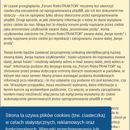
W czasie przeglądania „Forum RetroTRAKTOR” możemy też utworzyć
ciasteczka niezależne od oprogramowania phpBB, ale ich ten dokument nie
dotyczy – ma on opisywać tylko strony stworzone przez oprogramowanie
phpBB. Drugi sposób, w jaki zbieramy informacje o tobie, to dane wysyłane
przez ciebie do nas. Mogą być to między innymi posty napisane przez ciebie
jako anonimowy użytkownik zwane dalej „anonimowe posty”, konta
użytkownika założone na „Forum RetroTRAKTOR” zwane dalej „twoje konto” i
posty napisane przez ciebie po rejestracji i zalogowaniu zwane dalej „twoje
posty”.
Twoje konto będzie zawierać przynajmniej unikalną identyfikacyjną nazwę
zwaną dalej „twoja nazwa użytkownika”, hasło używane do logowania zwane
dalej „twoje hasło” i osobisty aktywny adres e-mail zwany dalej „twój adres e-
mail”. Informacje podane dla twojego konta na „Forum RetroTRAKTOR” są
chronione przez prawa dotyczące ochrony danych osobowych w państwie, w
którym stoi nasz serwer. Mamy prawo wymagać podania dodatkowych
informacji przy rejestracji, i to my ustalamy czy podanie ich jest konieczne, czy
nie. W każdym przypadku, masz możliwość wybrania, które informacje o
twoim koncie są wyświetlane publicznie. Co więcej, w panelu zarządzania
kontem masz możliwość włączenia lub wyłączenia wysyłania do ciebie
automatycznie generowanych przez oprogramowanie phpBB e-maili.
Twoje hasło jest zaszyfrowane, więc jest bezpieczne, niemniej nie należy
używać tego samego hasła na różnych witrynach internetowych. Hasło to
Strona ta używa plików cookies (tzw. ciasteczka)
umożliwia dostęp do twojego konta na „Forum RetroTRAKTOR”, więc chroń je
w celach statystycznych, reklamowych oraz
i w żadnym wypadku nie podawaj
nikomu
. Jeśli je zapomnisz, użyj funkcji
„Nie pamiętam hasła”. Witryna poprosi cię o podanie nazwy użytkownika i
funkcjonalnych. Warunki przechowywania lub