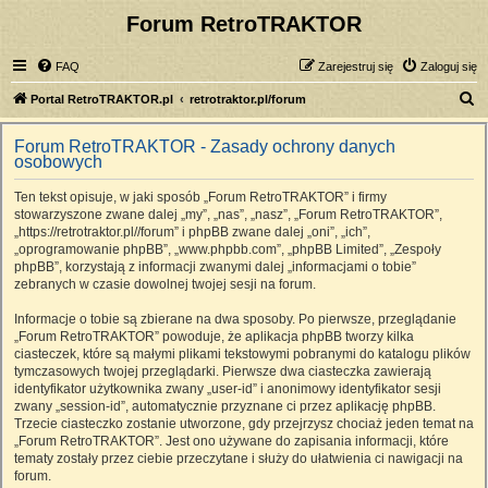
Forum RetroTRAKTOR
FAQ
Zarejestruj się
Zaloguj się
S
Portal RetroTRAKTOR.pl
retrotraktor.pl/forum
z
Forum RetroTRAKTOR - Zasady ochrony danych
u
osobowych
k
Ten tekst opisuje, w jaki sposób „Forum RetroTRAKTOR” i firmy
a
stowarzyszone zwane dalej „my”, „nas”, „nasz”, „Forum RetroTRAKTOR”,
j
„https://retrotraktor.pl//forum” i phpBB zwane dalej „oni”, „ich”,
„oprogramowanie phpBB”, „www.phpbb.com”, „phpBB Limited”, „Zespoły
phpBB”, korzystają z informacji zwanymi dalej „informacjami o tobie”
zebranych w czasie dowolnej twojej sesji na forum.
Informacje o tobie są zbierane na dwa sposoby. Po pierwsze, przeglądanie
„Forum RetroTRAKTOR” powoduje, że aplikacja phpBB tworzy kilka
ciasteczek, które są małymi plikami tekstowymi pobranymi do katalogu plików
tymczasowych twojej przeglądarki. Pierwsze dwa ciasteczka zawierają
identyfikator użytkownika zwany „user-id” i anonimowy identyfikator sesji
zwany „session-id”, automatycznie przyznane ci przez aplikację phpBB.
Trzecie ciasteczko zostanie utworzone, gdy przejrzysz chociaż jeden temat na
„Forum RetroTRAKTOR”. Jest ono używane do zapisania informacji, które
tematy zostały przez ciebie przeczytane i służy do ułatwienia ci nawigacji na
forum.