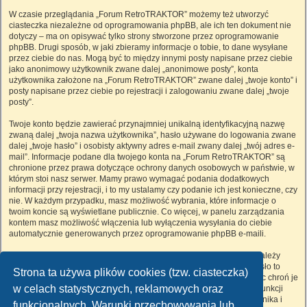
W czasie przeglądania „Forum RetroTRAKTOR” możemy też utworzyć
ciasteczka niezależne od oprogramowania phpBB, ale ich ten dokument nie
dotyczy – ma on opisywać tylko strony stworzone przez oprogramowanie
phpBB. Drugi sposób, w jaki zbieramy informacje o tobie, to dane wysyłane
przez ciebie do nas. Mogą być to między innymi posty napisane przez ciebie
jako anonimowy użytkownik zwane dalej „anonimowe posty”, konta
użytkownika założone na „Forum RetroTRAKTOR” zwane dalej „twoje konto” i
posty napisane przez ciebie po rejestracji i zalogowaniu zwane dalej „twoje
posty”.
Twoje konto będzie zawierać przynajmniej unikalną identyfikacyjną nazwę
zwaną dalej „twoja nazwa użytkownika”, hasło używane do logowania zwane
dalej „twoje hasło” i osobisty aktywny adres e-mail zwany dalej „twój adres e-
mail”. Informacje podane dla twojego konta na „Forum RetroTRAKTOR” są
chronione przez prawa dotyczące ochrony danych osobowych w państwie, w
którym stoi nasz serwer. Mamy prawo wymagać podania dodatkowych
informacji przy rejestracji, i to my ustalamy czy podanie ich jest konieczne, czy
nie. W każdym przypadku, masz możliwość wybrania, które informacje o
twoim koncie są wyświetlane publicznie. Co więcej, w panelu zarządzania
kontem masz możliwość włączenia lub wyłączenia wysyłania do ciebie
automatycznie generowanych przez oprogramowanie phpBB e-maili.
Twoje hasło jest zaszyfrowane, więc jest bezpieczne, niemniej nie należy
używać tego samego hasła na różnych witrynach internetowych. Hasło to
Strona ta używa plików cookies (tzw. ciasteczka)
umożliwia dostęp do twojego konta na „Forum RetroTRAKTOR”, więc chroń je
w celach statystycznych, reklamowych oraz
i w żadnym wypadku nie podawaj
nikomu
. Jeśli je zapomnisz, użyj funkcji
„Nie pamiętam hasła”. Witryna poprosi cię o podanie nazwy użytkownika i
funkcjonalnych. Warunki przechowywania lub