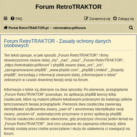
Forum RetroTRAKTOR
FAQ
Zarejestruj się
Zaloguj się
S
Portal RetroTRAKTOR.pl
retrotraktor.pl/forum
z
Forum RetroTRAKTOR - Zasady ochrony danych
u
osobowych
k
Ten tekst opisuje, w jaki sposób „Forum RetroTRAKTOR” i firmy
a
stowarzyszone zwane dalej „my”, „nas”, „nasz”, „Forum RetroTRAKTOR”,
j
„https://retrotraktor.pl//forum” i phpBB zwane dalej „oni”, „ich”,
„oprogramowanie phpBB”, „www.phpbb.com”, „phpBB Limited”, „Zespoły
phpBB”, korzystają z informacji zwanymi dalej „informacjami o tobie”
zebranych w czasie dowolnej twojej sesji na forum.
Informacje o tobie są zbierane na dwa sposoby. Po pierwsze, przeglądanie
„Forum RetroTRAKTOR” powoduje, że aplikacja phpBB tworzy kilka
ciasteczek, które są małymi plikami tekstowymi pobranymi do katalogu plików
tymczasowych twojej przeglądarki. Pierwsze dwa ciasteczka zawierają
identyfikator użytkownika zwany „user-id” i anonimowy identyfikator sesji
zwany „session-id”, automatycznie przyznane ci przez aplikację phpBB.
Trzecie ciasteczko zostanie utworzone, gdy przejrzysz chociaż jeden temat na
„Forum RetroTRAKTOR”. Jest ono używane do zapisania informacji, które
tematy zostały przez ciebie przeczytane i służy do ułatwienia ci nawigacji na
forum.