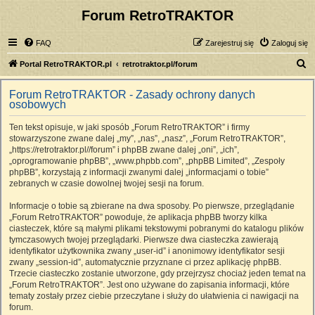
Forum RetroTRAKTOR
FAQ
Zarejestruj się
Zaloguj się
S
Portal RetroTRAKTOR.pl
retrotraktor.pl/forum
z
Forum RetroTRAKTOR - Zasady ochrony danych
u
osobowych
k
Ten tekst opisuje, w jaki sposób „Forum RetroTRAKTOR” i firmy
a
stowarzyszone zwane dalej „my”, „nas”, „nasz”, „Forum RetroTRAKTOR”,
j
„https://retrotraktor.pl//forum” i phpBB zwane dalej „oni”, „ich”,
„oprogramowanie phpBB”, „www.phpbb.com”, „phpBB Limited”, „Zespoły
phpBB”, korzystają z informacji zwanymi dalej „informacjami o tobie”
zebranych w czasie dowolnej twojej sesji na forum.
Informacje o tobie są zbierane na dwa sposoby. Po pierwsze, przeglądanie
„Forum RetroTRAKTOR” powoduje, że aplikacja phpBB tworzy kilka
ciasteczek, które są małymi plikami tekstowymi pobranymi do katalogu plików
tymczasowych twojej przeglądarki. Pierwsze dwa ciasteczka zawierają
identyfikator użytkownika zwany „user-id” i anonimowy identyfikator sesji
zwany „session-id”, automatycznie przyznane ci przez aplikację phpBB.
Trzecie ciasteczko zostanie utworzone, gdy przejrzysz chociaż jeden temat na
„Forum RetroTRAKTOR”. Jest ono używane do zapisania informacji, które
tematy zostały przez ciebie przeczytane i służy do ułatwienia ci nawigacji na
forum.