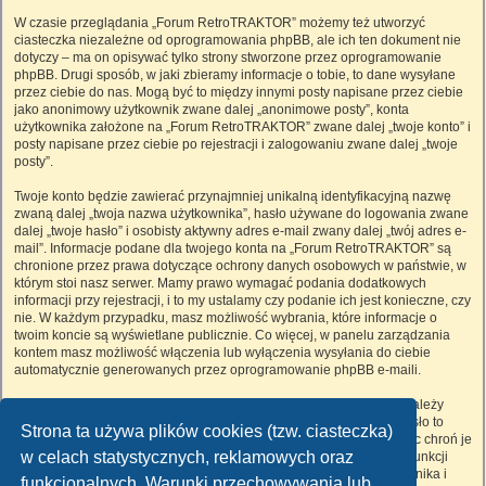
W czasie przeglądania „Forum RetroTRAKTOR” możemy też utworzyć
ciasteczka niezależne od oprogramowania phpBB, ale ich ten dokument nie
dotyczy – ma on opisywać tylko strony stworzone przez oprogramowanie
phpBB. Drugi sposób, w jaki zbieramy informacje o tobie, to dane wysyłane
przez ciebie do nas. Mogą być to między innymi posty napisane przez ciebie
jako anonimowy użytkownik zwane dalej „anonimowe posty”, konta
użytkownika założone na „Forum RetroTRAKTOR” zwane dalej „twoje konto” i
posty napisane przez ciebie po rejestracji i zalogowaniu zwane dalej „twoje
posty”.
Twoje konto będzie zawierać przynajmniej unikalną identyfikacyjną nazwę
zwaną dalej „twoja nazwa użytkownika”, hasło używane do logowania zwane
dalej „twoje hasło” i osobisty aktywny adres e-mail zwany dalej „twój adres e-
mail”. Informacje podane dla twojego konta na „Forum RetroTRAKTOR” są
chronione przez prawa dotyczące ochrony danych osobowych w państwie, w
którym stoi nasz serwer. Mamy prawo wymagać podania dodatkowych
informacji przy rejestracji, i to my ustalamy czy podanie ich jest konieczne, czy
nie. W każdym przypadku, masz możliwość wybrania, które informacje o
twoim koncie są wyświetlane publicznie. Co więcej, w panelu zarządzania
kontem masz możliwość włączenia lub wyłączenia wysyłania do ciebie
automatycznie generowanych przez oprogramowanie phpBB e-maili.
Twoje hasło jest zaszyfrowane, więc jest bezpieczne, niemniej nie należy
używać tego samego hasła na różnych witrynach internetowych. Hasło to
Strona ta używa plików cookies (tzw. ciasteczka)
umożliwia dostęp do twojego konta na „Forum RetroTRAKTOR”, więc chroń je
w celach statystycznych, reklamowych oraz
i w żadnym wypadku nie podawaj
nikomu
. Jeśli je zapomnisz, użyj funkcji
„Nie pamiętam hasła”. Witryna poprosi cię o podanie nazwy użytkownika i
funkcjonalnych. Warunki przechowywania lub