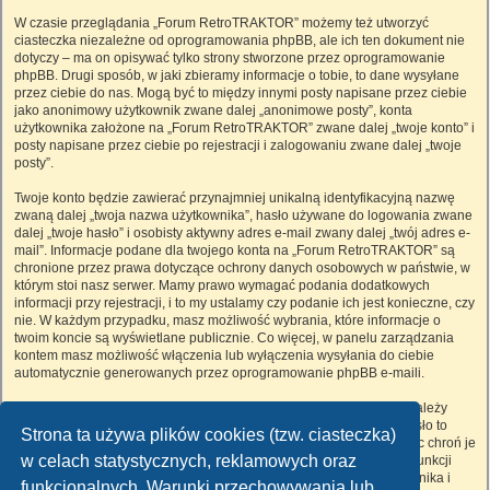
W czasie przeglądania „Forum RetroTRAKTOR” możemy też utworzyć
ciasteczka niezależne od oprogramowania phpBB, ale ich ten dokument nie
dotyczy – ma on opisywać tylko strony stworzone przez oprogramowanie
phpBB. Drugi sposób, w jaki zbieramy informacje o tobie, to dane wysyłane
przez ciebie do nas. Mogą być to między innymi posty napisane przez ciebie
jako anonimowy użytkownik zwane dalej „anonimowe posty”, konta
użytkownika założone na „Forum RetroTRAKTOR” zwane dalej „twoje konto” i
posty napisane przez ciebie po rejestracji i zalogowaniu zwane dalej „twoje
posty”.
Twoje konto będzie zawierać przynajmniej unikalną identyfikacyjną nazwę
zwaną dalej „twoja nazwa użytkownika”, hasło używane do logowania zwane
dalej „twoje hasło” i osobisty aktywny adres e-mail zwany dalej „twój adres e-
mail”. Informacje podane dla twojego konta na „Forum RetroTRAKTOR” są
chronione przez prawa dotyczące ochrony danych osobowych w państwie, w
którym stoi nasz serwer. Mamy prawo wymagać podania dodatkowych
informacji przy rejestracji, i to my ustalamy czy podanie ich jest konieczne, czy
nie. W każdym przypadku, masz możliwość wybrania, które informacje o
twoim koncie są wyświetlane publicznie. Co więcej, w panelu zarządzania
kontem masz możliwość włączenia lub wyłączenia wysyłania do ciebie
automatycznie generowanych przez oprogramowanie phpBB e-maili.
Twoje hasło jest zaszyfrowane, więc jest bezpieczne, niemniej nie należy
używać tego samego hasła na różnych witrynach internetowych. Hasło to
Strona ta używa plików cookies (tzw. ciasteczka)
umożliwia dostęp do twojego konta na „Forum RetroTRAKTOR”, więc chroń je
w celach statystycznych, reklamowych oraz
i w żadnym wypadku nie podawaj
nikomu
. Jeśli je zapomnisz, użyj funkcji
„Nie pamiętam hasła”. Witryna poprosi cię o podanie nazwy użytkownika i
funkcjonalnych. Warunki przechowywania lub