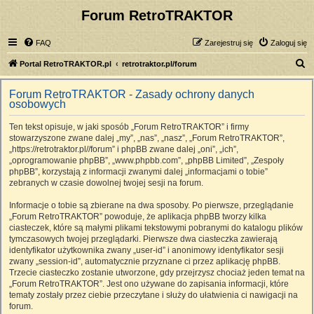
Forum RetroTRAKTOR
FAQ
Zarejestruj się
Zaloguj się
S
Portal RetroTRAKTOR.pl
retrotraktor.pl/forum
z
Forum RetroTRAKTOR - Zasady ochrony danych
u
osobowych
k
Ten tekst opisuje, w jaki sposób „Forum RetroTRAKTOR” i firmy
a
stowarzyszone zwane dalej „my”, „nas”, „nasz”, „Forum RetroTRAKTOR”,
j
„https://retrotraktor.pl//forum” i phpBB zwane dalej „oni”, „ich”,
„oprogramowanie phpBB”, „www.phpbb.com”, „phpBB Limited”, „Zespoły
phpBB”, korzystają z informacji zwanymi dalej „informacjami o tobie”
zebranych w czasie dowolnej twojej sesji na forum.
Informacje o tobie są zbierane na dwa sposoby. Po pierwsze, przeglądanie
„Forum RetroTRAKTOR” powoduje, że aplikacja phpBB tworzy kilka
ciasteczek, które są małymi plikami tekstowymi pobranymi do katalogu plików
tymczasowych twojej przeglądarki. Pierwsze dwa ciasteczka zawierają
identyfikator użytkownika zwany „user-id” i anonimowy identyfikator sesji
zwany „session-id”, automatycznie przyznane ci przez aplikację phpBB.
Trzecie ciasteczko zostanie utworzone, gdy przejrzysz chociaż jeden temat na
„Forum RetroTRAKTOR”. Jest ono używane do zapisania informacji, które
tematy zostały przez ciebie przeczytane i służy do ułatwienia ci nawigacji na
forum.