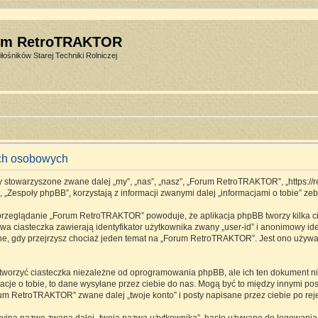
um RetroTRAKTOR
łośników Starej Techniki Rolniczej
ch osobowych
stowarzyszone zwane dalej „my”, „nas”, „nasz”, „Forum RetroTRAKTOR”, „https://retro
espoły phpBB”, korzystają z informacji zwanymi dalej „informacjami o tobie” zebr
 przeglądanie „Forum RetroTRAKTOR” powoduje, że aplikacja phpBB tworzy kilka ci
a ciasteczka zawierają identyfikator użytkownika zwany „user-id” i anonimowy ide
one, gdy przejrzysz chociaż jeden temat na „Forum RetroTRAKTOR”. Jest ono używane
rzyć ciasteczka niezależne od oprogramowania phpBB, ale ich ten dokument nie 
cje o tobie, to dane wysyłane przez ciebie do nas. Mogą być to między innymi p
m RetroTRAKTOR” zwane dalej „twoje konto” i posty napisane przez ciebie po rejes