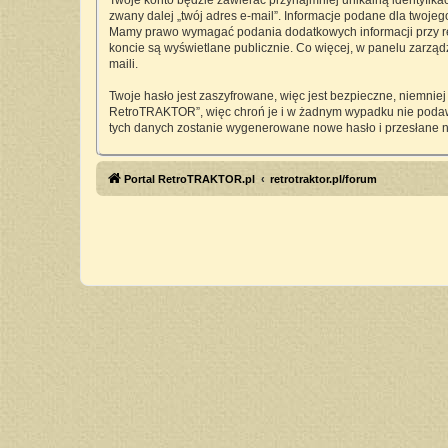
Twoje konto będzie zawierać przynajmniej unikalną identyfika
zwany dalej „twój adres e-mail”. Informacje podane dla twoj
Mamy prawo wymagać podania dodatkowych informacji przy rejes
koncie są wyświetlane publicznie. Co więcej, w panelu zarz
maili.
Twoje hasło jest zaszyfrowane, więc jest bezpieczne, niemnie
RetroTRAKTOR”, więc chroń je i w żadnym wypadku nie pod
tych danych zostanie wygenerowane nowe hasło i przesłane n
Portal RetroTRAKTOR.pl
retrotraktor.pl/forum