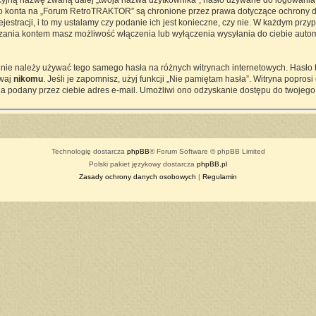
cyjną nazwę zwaną dalej „twoja nazwa użytkownika”, hasło używane do logowania z
ego konta na „Forum RetroTRAKTOR” są chronione przez prawa dotyczące ochrony d
tracji, i to my ustalamy czy podanie ich jest konieczne, czy nie. W każdym przy
ądzania kontem masz możliwość włączenia lub wyłączenia wysyłania do ciebie a
j nie należy używać tego samego hasła na różnych witrynach internetowych. Hasło
awaj
nikomu
. Jeśli je zapomnisz, użyj funkcji „Nie pamiętam hasła”. Witryna popro
a podany przez ciebie adres e-mail. Umożliwi ono odzyskanie dostępu do twojego
Technologię dostarcza
phpBB
® Forum Software © phpBB Limited
Polski pakiet językowy dostarcza
phpBB.pl
Zasady ochrony danych osobowych
|
Regulamin