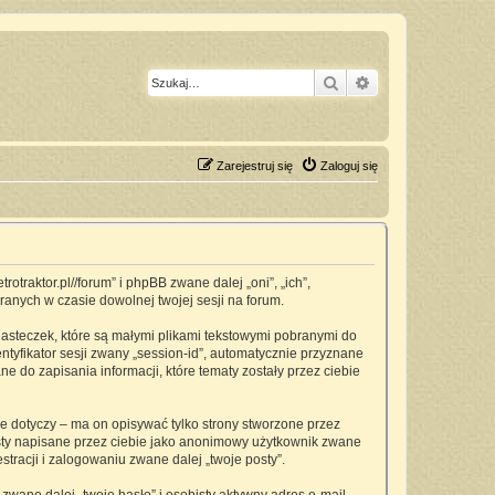
Szukaj
Wyszukiwanie z
Zarejestruj się
Zaloguj się
traktor.pl//forum” i phpBB zwane dalej „oni”, „ich”,
anych w czasie dowolnej twojej sesji na forum.
asteczek, które są małymi plikami tekstowymi pobranymi do
ntyfikator sesji zwany „session-id”, automatycznie przyznane
 do zapisania informacji, które tematy zostały przez ciebie
dotyczy – ma on opisywać tylko strony stworzone przez
osty napisane przez ciebie jako anonimowy użytkownik zwane
tracji i zalogowaniu zwane dalej „twoje posty”.