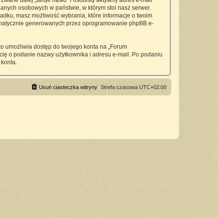
wane dalej „twoje hasło” i osobisty aktywny adres e-mail
anych osobowych w państwie, w którym stoi nasz serwer.
padku, masz możliwość wybrania, które informacje o twoim
utomatycznie generowanych przez oprogramowanie phpBB e-
 to umożliwia dostęp do twojego konta na „Forum
si cię o podanie nazwy użytkownika i adresu e-mail. Po podaniu
 konta.
Usuń ciasteczka witryny
Strefa czasowa
UTC+02:00