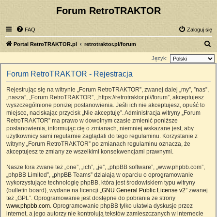
Forum RetroTRAKTOR
FAQ
Zaloguj się
S
Portal RetroTRAKTOR.pl
retrotraktor.pl/forum
z
Język:
u
Forum RetroTRAKTOR - Rejestracja
k
Rejestrując się na witrynie „Forum RetroTRAKTOR”, zwanej dalej „my”, ”nas”,
a
„nasza”, „Forum RetroTRAKTOR”, „https://retrotraktor.pl//forum”, akceptujesz
j
wyszczególnione poniżej postanowienia. Jeśli ich nie akceptujesz, opuść to
miejsce, naciskając przycisk „Nie akceptuję”. Administracja witryny „Forum
RetroTRAKTOR” ma prawo w dowolnym czasie zmienić poniższe
postanowienia, informując cię o zmianach, niemniej wskazane jest, aby
użytkownicy sami regularnie zaglądali do tego regulaminu. Korzystanie z
witryny „Forum RetroTRAKTOR” po zmianach regulaminu oznacza, że
akceptujesz te zmiany ze wszelkimi konsekwencjami prawnymi.
Nasze fora zwane też „one”, „ich”, „je”, „phpBB software”, „www.phpbb.com”,
„phpBB Limited”, „phpBB Teams” działają w oparciu o oprogramowanie
wykorzystujące technologię phpBB, która jest środowiskiem typu witryny
(bulletin board), wydane na licencji „
GNU General Public License v2
” zwanej
też „GPL”. Oprogramowanie jest dostępne do pobrania ze strony
www.phpbb.com
. Oprogramowanie phpBB tylko ułatwia dyskusje przez
internet, a jego autorzy nie kontrolują tekstów zamieszczanych w internecie