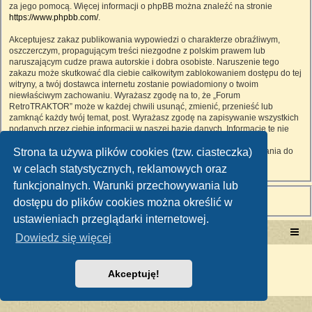
za jego pomocą. Więcej informacji o phpBB można znaleźć na stronie
https://www.phpbb.com/
.
Akceptujesz zakaz publikowania wypowiedzi o charakterze obraźliwym,
oszczerczym, propagującym treści niezgodne z polskim prawem lub
naruszającym cudze prawa autorskie i dobra osobiste. Naruszenie tego
zakazu może skutkować dla ciebie całkowitym zablokowaniem dostępu do tej
witryny, a twój dostawca internetu zostanie powiadomiony o twoim
niewłaściwym zachowaniu. Wyrażasz zgodę na to, że „Forum
RetroTRAKTOR” może w każdej chwili usunąć, zmienić, przenieść lub
zamknąć każdy twój temat, post. Wyrażasz zgodę na zapisywanie wszystkich
podanych przez ciebie informacji w naszej bazie danych. Informacje te nie
będą przekazywane nikomu bez twojej zgody, ale ani „Forum
Strona ta używa plików cookies (tzw. ciasteczka)
RetroTRAKTOR”, ani phpBB nie ponosi odpowiedzialności za włamania do
witryny, podczas których może dojść do kradzieży danych.
w celach statystycznych, reklamowych oraz
funkcjonalnych. Warunki przechowywania lub
dostępu do plików cookies można określić w
ustawieniach przeglądarki internetowej.
Portal RetroTRAKTOR.pl
retrotraktor.pl/forum
Dowiedz się więcej
Technologię dostarcza
phpBB
® Forum Software © phpBB Limited
Polski pakiet językowy dostarcza
phpBB.pl
Akceptuję!
Zasady ochrony danych osobowych
|
Regulamin