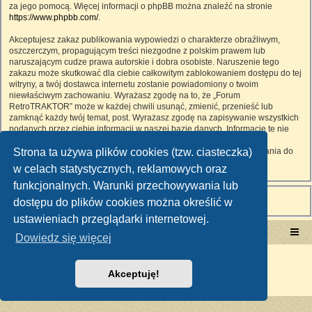
za jego pomocą. Więcej informacji o phpBB można znaleźć na stronie
https://www.phpbb.com/
.
Akceptujesz zakaz publikowania wypowiedzi o charakterze obraźliwym,
oszczerczym, propagującym treści niezgodne z polskim prawem lub
naruszającym cudze prawa autorskie i dobra osobiste. Naruszenie tego
zakazu może skutkować dla ciebie całkowitym zablokowaniem dostępu do tej
witryny, a twój dostawca internetu zostanie powiadomiony o twoim
niewłaściwym zachowaniu. Wyrażasz zgodę na to, że „Forum
RetroTRAKTOR” może w każdej chwili usunąć, zmienić, przenieść lub
zamknąć każdy twój temat, post. Wyrażasz zgodę na zapisywanie wszystkich
podanych przez ciebie informacji w naszej bazie danych. Informacje te nie
będą przekazywane nikomu bez twojej zgody, ale ani „Forum
Strona ta używa plików cookies (tzw. ciasteczka)
RetroTRAKTOR”, ani phpBB nie ponosi odpowiedzialności za włamania do
witryny, podczas których może dojść do kradzieży danych.
w celach statystycznych, reklamowych oraz
funkcjonalnych. Warunki przechowywania lub
dostępu do plików cookies można określić w
ustawieniach przeglądarki internetowej.
Portal RetroTRAKTOR.pl
retrotraktor.pl/forum
Dowiedz się więcej
Technologię dostarcza
phpBB
® Forum Software © phpBB Limited
Polski pakiet językowy dostarcza
phpBB.pl
Akceptuję!
Zasady ochrony danych osobowych
|
Regulamin