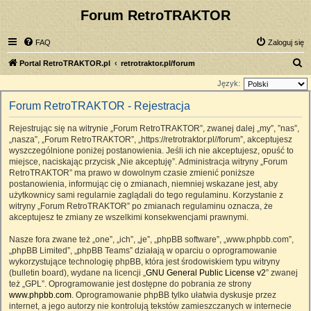
Forum RetroTRAKTOR
FAQ
Zaloguj się
S
Portal RetroTRAKTOR.pl
retrotraktor.pl/forum
z
Język:
u
Forum RetroTRAKTOR - Rejestracja
k
Rejestrując się na witrynie „Forum RetroTRAKTOR”, zwanej dalej „my”, ”nas”,
a
„nasza”, „Forum RetroTRAKTOR”, „https://retrotraktor.pl//forum”, akceptujesz
j
wyszczególnione poniżej postanowienia. Jeśli ich nie akceptujesz, opuść to
miejsce, naciskając przycisk „Nie akceptuję”. Administracja witryny „Forum
RetroTRAKTOR” ma prawo w dowolnym czasie zmienić poniższe
postanowienia, informując cię o zmianach, niemniej wskazane jest, aby
użytkownicy sami regularnie zaglądali do tego regulaminu. Korzystanie z
witryny „Forum RetroTRAKTOR” po zmianach regulaminu oznacza, że
akceptujesz te zmiany ze wszelkimi konsekwencjami prawnymi.
Nasze fora zwane też „one”, „ich”, „je”, „phpBB software”, „www.phpbb.com”,
„phpBB Limited”, „phpBB Teams” działają w oparciu o oprogramowanie
wykorzystujące technologię phpBB, która jest środowiskiem typu witryny
(bulletin board), wydane na licencji „
GNU General Public License v2
” zwanej
też „GPL”. Oprogramowanie jest dostępne do pobrania ze strony
www.phpbb.com
. Oprogramowanie phpBB tylko ułatwia dyskusje przez
internet, a jego autorzy nie kontrolują tekstów zamieszczanych w internecie