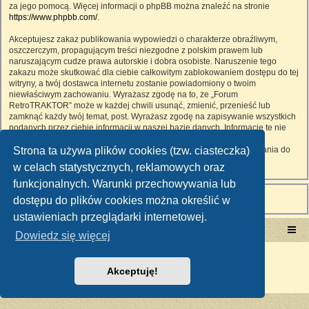
za jego pomocą. Więcej informacji o phpBB można znaleźć na stronie
https://www.phpbb.com/
.
Akceptujesz zakaz publikowania wypowiedzi o charakterze obraźliwym,
oszczerczym, propagującym treści niezgodne z polskim prawem lub
naruszającym cudze prawa autorskie i dobra osobiste. Naruszenie tego
zakazu może skutkować dla ciebie całkowitym zablokowaniem dostępu do tej
witryny, a twój dostawca internetu zostanie powiadomiony o twoim
niewłaściwym zachowaniu. Wyrażasz zgodę na to, że „Forum
RetroTRAKTOR” może w każdej chwili usunąć, zmienić, przenieść lub
zamknąć każdy twój temat, post. Wyrażasz zgodę na zapisywanie wszystkich
podanych przez ciebie informacji w naszej bazie danych. Informacje te nie
będą przekazywane nikomu bez twojej zgody, ale ani „Forum
Strona ta używa plików cookies (tzw. ciasteczka)
RetroTRAKTOR”, ani phpBB nie ponosi odpowiedzialności za włamania do
witryny, podczas których może dojść do kradzieży danych.
w celach statystycznych, reklamowych oraz
funkcjonalnych. Warunki przechowywania lub
dostępu do plików cookies można określić w
ustawieniach przeglądarki internetowej.
Portal RetroTRAKTOR.pl
retrotraktor.pl/forum
Dowiedz się więcej
Technologię dostarcza
phpBB
® Forum Software © phpBB Limited
Polski pakiet językowy dostarcza
phpBB.pl
Akceptuję!
Zasady ochrony danych osobowych
|
Regulamin