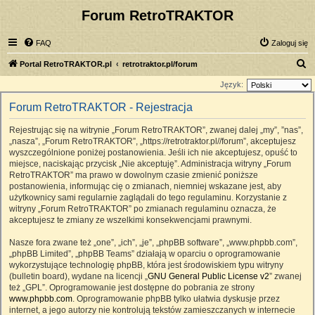
Forum RetroTRAKTOR
FAQ
Zaloguj się
S
Portal RetroTRAKTOR.pl
retrotraktor.pl/forum
z
Język:
u
Forum RetroTRAKTOR - Rejestracja
k
Rejestrując się na witrynie „Forum RetroTRAKTOR”, zwanej dalej „my”, ”nas”,
a
„nasza”, „Forum RetroTRAKTOR”, „https://retrotraktor.pl//forum”, akceptujesz
j
wyszczególnione poniżej postanowienia. Jeśli ich nie akceptujesz, opuść to
miejsce, naciskając przycisk „Nie akceptuję”. Administracja witryny „Forum
RetroTRAKTOR” ma prawo w dowolnym czasie zmienić poniższe
postanowienia, informując cię o zmianach, niemniej wskazane jest, aby
użytkownicy sami regularnie zaglądali do tego regulaminu. Korzystanie z
witryny „Forum RetroTRAKTOR” po zmianach regulaminu oznacza, że
akceptujesz te zmiany ze wszelkimi konsekwencjami prawnymi.
Nasze fora zwane też „one”, „ich”, „je”, „phpBB software”, „www.phpbb.com”,
„phpBB Limited”, „phpBB Teams” działają w oparciu o oprogramowanie
wykorzystujące technologię phpBB, która jest środowiskiem typu witryny
(bulletin board), wydane na licencji „
GNU General Public License v2
” zwanej
też „GPL”. Oprogramowanie jest dostępne do pobrania ze strony
www.phpbb.com
. Oprogramowanie phpBB tylko ułatwia dyskusje przez
internet, a jego autorzy nie kontrolują tekstów zamieszczanych w internecie