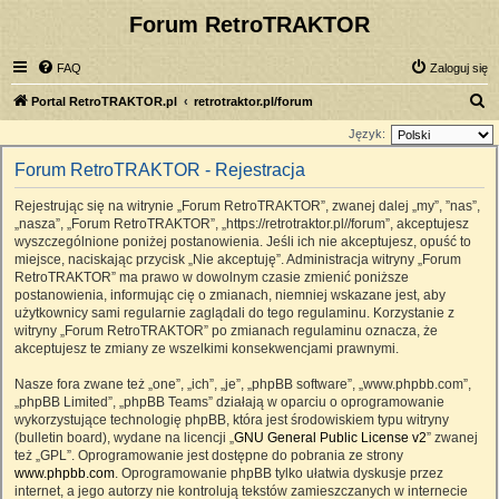
Forum RetroTRAKTOR
FAQ
Zaloguj się
S
Portal RetroTRAKTOR.pl
retrotraktor.pl/forum
z
Język:
u
Forum RetroTRAKTOR - Rejestracja
k
Rejestrując się na witrynie „Forum RetroTRAKTOR”, zwanej dalej „my”, ”nas”,
a
„nasza”, „Forum RetroTRAKTOR”, „https://retrotraktor.pl//forum”, akceptujesz
j
wyszczególnione poniżej postanowienia. Jeśli ich nie akceptujesz, opuść to
miejsce, naciskając przycisk „Nie akceptuję”. Administracja witryny „Forum
RetroTRAKTOR” ma prawo w dowolnym czasie zmienić poniższe
postanowienia, informując cię o zmianach, niemniej wskazane jest, aby
użytkownicy sami regularnie zaglądali do tego regulaminu. Korzystanie z
witryny „Forum RetroTRAKTOR” po zmianach regulaminu oznacza, że
akceptujesz te zmiany ze wszelkimi konsekwencjami prawnymi.
Nasze fora zwane też „one”, „ich”, „je”, „phpBB software”, „www.phpbb.com”,
„phpBB Limited”, „phpBB Teams” działają w oparciu o oprogramowanie
wykorzystujące technologię phpBB, która jest środowiskiem typu witryny
(bulletin board), wydane na licencji „
GNU General Public License v2
” zwanej
też „GPL”. Oprogramowanie jest dostępne do pobrania ze strony
www.phpbb.com
. Oprogramowanie phpBB tylko ułatwia dyskusje przez
internet, a jego autorzy nie kontrolują tekstów zamieszczanych w internecie