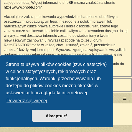
za jego pomocą. Więcej informacji o phpBB można znaleźć na stronie
https://www.phpbb.com/
.
Akceptujesz zakaz publikowania wypowiedzi o charakterze obraźliwym,
oszczerczym, propagującym treści niezgodne z polskim prawem lub
naruszającym cudze prawa autorskie i dobra osobiste. Naruszenie tego
zakazu może skutkować dla ciebie całkowitym zablokowaniem dostępu do tej
witryny, a twój dostawca internetu zostanie powiadomiony o twoim
niewłaściwym zachowaniu. Wyrażasz zgodę na to, że „Forum
RetroTRAKTOR” może w każdej chwili usunąć, zmienić, przenieść lub
zamknąć każdy twój temat, post. Wyrażasz zgodę na zapisywanie wszystkich
podanych przez ciebie informacji w naszej bazie danych. Informacje te nie
będą przekazywane nikomu bez twojej zgody, ale ani „Forum
Strona ta używa plików cookies (tzw. ciasteczka)
RetroTRAKTOR”, ani phpBB nie ponosi odpowiedzialności za włamania do
witryny, podczas których może dojść do kradzieży danych.
w celach statystycznych, reklamowych oraz
funkcjonalnych. Warunki przechowywania lub
dostępu do plików cookies można określić w
ustawieniach przeglądarki internetowej.
Portal RetroTRAKTOR.pl
retrotraktor.pl/forum
Dowiedz się więcej
Technologię dostarcza
phpBB
® Forum Software © phpBB Limited
Polski pakiet językowy dostarcza
phpBB.pl
Akceptuję!
Zasady ochrony danych osobowych
|
Regulamin