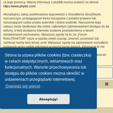
za jego pomocą. Więcej informacji o phpBB można znaleźć na stronie
https://www.phpbb.com/
.
Akceptujesz zakaz publikowania wypowiedzi o charakterze obraźliwym,
oszczerczym, propagującym treści niezgodne z polskim prawem lub
naruszającym cudze prawa autorskie i dobra osobiste. Naruszenie tego
zakazu może skutkować dla ciebie całkowitym zablokowaniem dostępu do tej
witryny, a twój dostawca internetu zostanie powiadomiony o twoim
niewłaściwym zachowaniu. Wyrażasz zgodę na to, że „Forum
RetroTRAKTOR” może w każdej chwili usunąć, zmienić, przenieść lub
zamknąć każdy twój temat, post. Wyrażasz zgodę na zapisywanie wszystkich
podanych przez ciebie informacji w naszej bazie danych. Informacje te nie
będą przekazywane nikomu bez twojej zgody, ale ani „Forum
Strona ta używa plików cookies (tzw. ciasteczka)
RetroTRAKTOR”, ani phpBB nie ponosi odpowiedzialności za włamania do
witryny, podczas których może dojść do kradzieży danych.
w celach statystycznych, reklamowych oraz
funkcjonalnych. Warunki przechowywania lub
dostępu do plików cookies można określić w
ustawieniach przeglądarki internetowej.
Portal RetroTRAKTOR.pl
retrotraktor.pl/forum
Dowiedz się więcej
Technologię dostarcza
phpBB
® Forum Software © phpBB Limited
Polski pakiet językowy dostarcza
phpBB.pl
Akceptuję!
Zasady ochrony danych osobowych
|
Regulamin