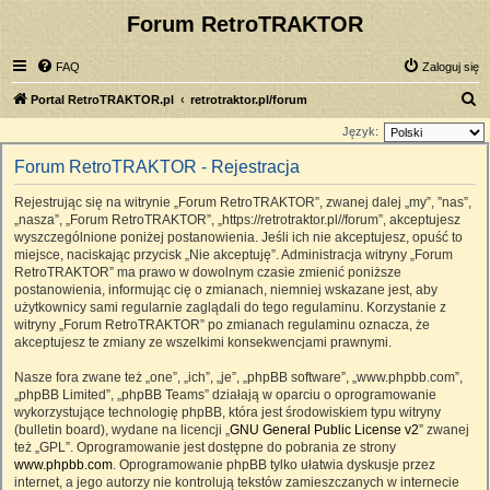
Forum RetroTRAKTOR
FAQ
Zaloguj się
S
Portal RetroTRAKTOR.pl
retrotraktor.pl/forum
z
Język:
u
Forum RetroTRAKTOR - Rejestracja
k
Rejestrując się na witrynie „Forum RetroTRAKTOR”, zwanej dalej „my”, ”nas”,
a
„nasza”, „Forum RetroTRAKTOR”, „https://retrotraktor.pl//forum”, akceptujesz
j
wyszczególnione poniżej postanowienia. Jeśli ich nie akceptujesz, opuść to
miejsce, naciskając przycisk „Nie akceptuję”. Administracja witryny „Forum
RetroTRAKTOR” ma prawo w dowolnym czasie zmienić poniższe
postanowienia, informując cię o zmianach, niemniej wskazane jest, aby
użytkownicy sami regularnie zaglądali do tego regulaminu. Korzystanie z
witryny „Forum RetroTRAKTOR” po zmianach regulaminu oznacza, że
akceptujesz te zmiany ze wszelkimi konsekwencjami prawnymi.
Nasze fora zwane też „one”, „ich”, „je”, „phpBB software”, „www.phpbb.com”,
„phpBB Limited”, „phpBB Teams” działają w oparciu o oprogramowanie
wykorzystujące technologię phpBB, która jest środowiskiem typu witryny
(bulletin board), wydane na licencji „
GNU General Public License v2
” zwanej
też „GPL”. Oprogramowanie jest dostępne do pobrania ze strony
www.phpbb.com
. Oprogramowanie phpBB tylko ułatwia dyskusje przez
internet, a jego autorzy nie kontrolują tekstów zamieszczanych w internecie