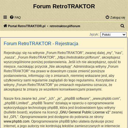
Forum RetroTRAKTOR
FAQ
Zaloguj się
S
Portal RetroTRAKTOR.pl
retrotraktor.pl/forum
z
Język:
u
Forum RetroTRAKTOR - Rejestracja
k
Rejestrując się na witrynie „Forum RetroTRAKTOR”, zwanej dalej „my”, ”nas”,
a
„nasza”, „Forum RetroTRAKTOR”, „https://retrotraktor.pl//forum”, akceptujesz
j
wyszczególnione poniżej postanowienia. Jeśli ich nie akceptujesz, opuść to
miejsce, naciskając przycisk „Nie akceptuję”. Administracja witryny „Forum
RetroTRAKTOR” ma prawo w dowolnym czasie zmienić poniższe
postanowienia, informując cię o zmianach, niemniej wskazane jest, aby
użytkownicy sami regularnie zaglądali do tego regulaminu. Korzystanie z
witryny „Forum RetroTRAKTOR” po zmianach regulaminu oznacza, że
akceptujesz te zmiany ze wszelkimi konsekwencjami prawnymi.
Nasze fora zwane też „one”, „ich”, „je”, „phpBB software”, „www.phpbb.com”,
„phpBB Limited”, „phpBB Teams” działają w oparciu o oprogramowanie
wykorzystujące technologię phpBB, która jest środowiskiem typu witryny
(bulletin board), wydane na licencji „
GNU General Public License v2
” zwanej
też „GPL”. Oprogramowanie jest dostępne do pobrania ze strony
www.phpbb.com
. Oprogramowanie phpBB tylko ułatwia dyskusje przez
internet, a jego autorzy nie kontrolują tekstów zamieszczanych w internecie