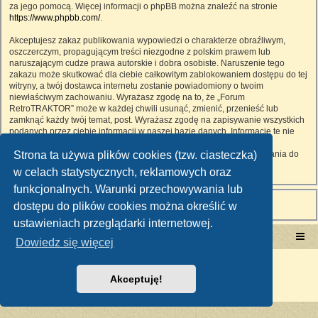
za jego pomocą. Więcej informacji o phpBB można znaleźć na stronie
https://www.phpbb.com/
.
Akceptujesz zakaz publikowania wypowiedzi o charakterze obraźliwym,
oszczerczym, propagującym treści niezgodne z polskim prawem lub
naruszającym cudze prawa autorskie i dobra osobiste. Naruszenie tego
zakazu może skutkować dla ciebie całkowitym zablokowaniem dostępu do tej
witryny, a twój dostawca internetu zostanie powiadomiony o twoim
niewłaściwym zachowaniu. Wyrażasz zgodę na to, że „Forum
RetroTRAKTOR” może w każdej chwili usunąć, zmienić, przenieść lub
zamknąć każdy twój temat, post. Wyrażasz zgodę na zapisywanie wszystkich
podanych przez ciebie informacji w naszej bazie danych. Informacje te nie
będą przekazywane nikomu bez twojej zgody, ale ani „Forum
Strona ta używa plików cookies (tzw. ciasteczka)
RetroTRAKTOR”, ani phpBB nie ponosi odpowiedzialności za włamania do
witryny, podczas których może dojść do kradzieży danych.
w celach statystycznych, reklamowych oraz
funkcjonalnych. Warunki przechowywania lub
dostępu do plików cookies można określić w
ustawieniach przeglądarki internetowej.
Portal RetroTRAKTOR.pl
retrotraktor.pl/forum
Dowiedz się więcej
Technologię dostarcza
phpBB
® Forum Software © phpBB Limited
Polski pakiet językowy dostarcza
phpBB.pl
Akceptuję!
Zasady ochrony danych osobowych
|
Regulamin