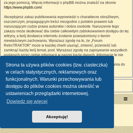
za jego pomocą. Więcej informacji o phpBB można znaleźć na stronie
https://www.phpbb.com/
.
Akceptujesz zakaz publikowania wypowiedzi o charakterze obraźliwym,
oszczerczym, propagującym treści niezgodne z polskim prawem lub
naruszającym cudze prawa autorskie i dobra osobiste. Naruszenie tego
zakazu może skutkować dla ciebie całkowitym zablokowaniem dostępu do tej
witryny, a twój dostawca internetu zostanie powiadomiony o twoim
niewłaściwym zachowaniu. Wyrażasz zgodę na to, że „Forum
RetroTRAKTOR” może w każdej chwili usunąć, zmienić, przenieść lub
zamknąć każdy twój temat, post. Wyrażasz zgodę na zapisywanie wszystkich
podanych przez ciebie informacji w naszej bazie danych. Informacje te nie
będą przekazywane nikomu bez twojej zgody, ale ani „Forum
Strona ta używa plików cookies (tzw. ciasteczka)
RetroTRAKTOR”, ani phpBB nie ponosi odpowiedzialności za włamania do
witryny, podczas których może dojść do kradzieży danych.
w celach statystycznych, reklamowych oraz
funkcjonalnych. Warunki przechowywania lub
dostępu do plików cookies można określić w
ustawieniach przeglądarki internetowej.
Portal RetroTRAKTOR.pl
retrotraktor.pl/forum
Dowiedz się więcej
Technologię dostarcza
phpBB
® Forum Software © phpBB Limited
Polski pakiet językowy dostarcza
phpBB.pl
Akceptuję!
Zasady ochrony danych osobowych
|
Regulamin