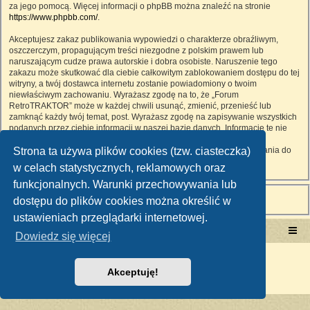
za jego pomocą. Więcej informacji o phpBB można znaleźć na stronie
https://www.phpbb.com/
.
Akceptujesz zakaz publikowania wypowiedzi o charakterze obraźliwym,
oszczerczym, propagującym treści niezgodne z polskim prawem lub
naruszającym cudze prawa autorskie i dobra osobiste. Naruszenie tego
zakazu może skutkować dla ciebie całkowitym zablokowaniem dostępu do tej
witryny, a twój dostawca internetu zostanie powiadomiony o twoim
niewłaściwym zachowaniu. Wyrażasz zgodę na to, że „Forum
RetroTRAKTOR” może w każdej chwili usunąć, zmienić, przenieść lub
zamknąć każdy twój temat, post. Wyrażasz zgodę na zapisywanie wszystkich
podanych przez ciebie informacji w naszej bazie danych. Informacje te nie
będą przekazywane nikomu bez twojej zgody, ale ani „Forum
Strona ta używa plików cookies (tzw. ciasteczka)
RetroTRAKTOR”, ani phpBB nie ponosi odpowiedzialności za włamania do
witryny, podczas których może dojść do kradzieży danych.
w celach statystycznych, reklamowych oraz
funkcjonalnych. Warunki przechowywania lub
dostępu do plików cookies można określić w
ustawieniach przeglądarki internetowej.
Portal RetroTRAKTOR.pl
retrotraktor.pl/forum
Dowiedz się więcej
Technologię dostarcza
phpBB
® Forum Software © phpBB Limited
Polski pakiet językowy dostarcza
phpBB.pl
Akceptuję!
Zasady ochrony danych osobowych
|
Regulamin