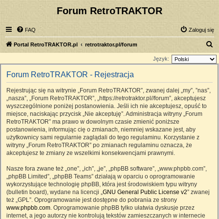
Forum RetroTRAKTOR
FAQ
Zaloguj się
S
Portal RetroTRAKTOR.pl
retrotraktor.pl/forum
z
Język:
u
Forum RetroTRAKTOR - Rejestracja
k
Rejestrując się na witrynie „Forum RetroTRAKTOR”, zwanej dalej „my”, ”nas”,
a
„nasza”, „Forum RetroTRAKTOR”, „https://retrotraktor.pl//forum”, akceptujesz
j
wyszczególnione poniżej postanowienia. Jeśli ich nie akceptujesz, opuść to
miejsce, naciskając przycisk „Nie akceptuję”. Administracja witryny „Forum
RetroTRAKTOR” ma prawo w dowolnym czasie zmienić poniższe
postanowienia, informując cię o zmianach, niemniej wskazane jest, aby
użytkownicy sami regularnie zaglądali do tego regulaminu. Korzystanie z
witryny „Forum RetroTRAKTOR” po zmianach regulaminu oznacza, że
akceptujesz te zmiany ze wszelkimi konsekwencjami prawnymi.
Nasze fora zwane też „one”, „ich”, „je”, „phpBB software”, „www.phpbb.com”,
„phpBB Limited”, „phpBB Teams” działają w oparciu o oprogramowanie
wykorzystujące technologię phpBB, która jest środowiskiem typu witryny
(bulletin board), wydane na licencji „
GNU General Public License v2
” zwanej
też „GPL”. Oprogramowanie jest dostępne do pobrania ze strony
www.phpbb.com
. Oprogramowanie phpBB tylko ułatwia dyskusje przez
internet, a jego autorzy nie kontrolują tekstów zamieszczanych w internecie