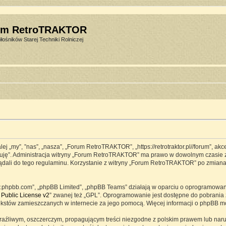
um RetroTRAKTOR
łośników Starej Techniki Rolniczej
j „my”, ”nas”, „nasza”, „Forum RetroTRAKTOR”, „https://retrotraktor.pl//forum”, ak
eptuję”. Administracja witryny „Forum RetroTRAKTOR” ma prawo w dowolnym czasie 
lądali do tego regulaminu. Korzystanie z witryny „Forum RetroTRAKTOR” po zmian
www.phpbb.com”, „phpBB Limited”, „phpBB Teams” działają w oparciu o oprogramowa
Public License v2
” zwanej też „GPL”. Oprogramowanie jest dostępne do pobrania 
ją tekstów zamieszczanych w internecie za jego pomocą. Więcej informacji o phpBB 
raźliwym, oszczerczym, propagującym treści niezgodne z polskim prawem lub naru