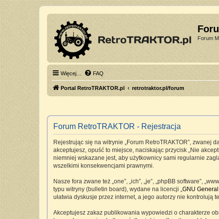
For
Forum Mi
Więcej…
FAQ
Portal RetroTRAKTOR.pl
retrotraktor.pl/forum
Forum RetroTRAKTOR - Rejestracja
Rejestrując się na witrynie „Forum RetroTRAKTOR”, zwanej dale
akceptujesz, opuść to miejsce, naciskając przycisk „Nie akc
niemniej wskazane jest, aby użytkownicy sami regularnie zag
wszelkimi konsekwencjami prawnymi.
Nasze fora zwane też „one”, „ich”, „je”, „phpBB software”, „
typu witryny (bulletin board), wydane na licencji „
GNU General 
ułatwia dyskusje przez internet, a jego autorzy nie kontrolu
Akceptujesz zakaz publikowania wypowiedzi o charakterze ob