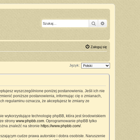
Szukaj
Wyszukiwanie z
Zaloguj się
Język:
ceptujesz wyszczególnione poniżej postanowienia. Jeśli ich nie
zmienić poniższe postanowienia, informując cię o zmianach,
ach regulaminu oznacza, że akceptujesz te zmiany ze
nie wykorzystujące technologię phpBB, która jest środowiskiem
ze strony
www.phpbb.com
. Oprogramowanie phpBB tylko
można znaleźć na stronie
https://www.phpbb.com/
.
szającym cudze prawa autorskie i dobra osobiste. Naruszenie