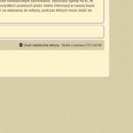
twoim niewłaściwym zachowaniu. Wyrażasz zgodę na to, że
zystkich podanych przez ciebie informacji w naszej bazie
 za włamania do witryny, podczas których może dojść do
Usuń ciasteczka witryny
Strefa czasowa
UTC+02:00