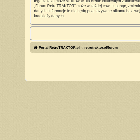
tego zakazu może skutkować dla ciebie całkowitym zablokowan
„Forum RetroTRAKTOR” może w każdej chwili usunąć, zmienić, 
danych. Informacje te nie będą przekazywane nikomu bez twoj
kradzieży danych.
Portal RetroTRAKTOR.pl
retrotraktor.pl/forum