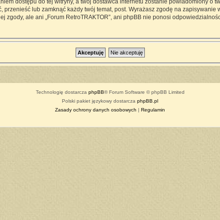
iem dostępu do tej witryny, a twój dostawca internetu zostanie powiadomiony o 
przenieść lub zamknąć każdy twój temat, post. Wyrażasz zgodę na zapisywanie ws
ej zgody, ale ani „Forum RetroTRAKTOR”, ani phpBB nie ponosi odpowiedzialności
Technologię dostarcza
phpBB
® Forum Software © phpBB Limited
Polski pakiet językowy dostarcza
phpBB.pl
Zasady ochrony danych osobowych
|
Regulamin