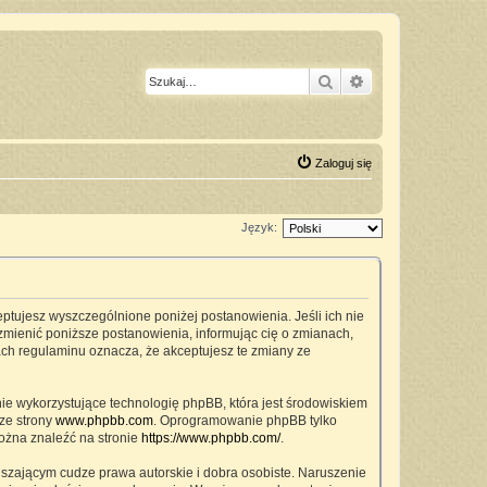
Szukaj
Wyszukiwanie z
Zaloguj się
Język:
ceptujesz wyszczególnione poniżej postanowienia. Jeśli ich nie
zmienić poniższe postanowienia, informując cię o zmianach,
ach regulaminu oznacza, że akceptujesz te zmiany ze
nie wykorzystujące technologię phpBB, która jest środowiskiem
ze strony
www.phpbb.com
. Oprogramowanie phpBB tylko
można znaleźć na stronie
https://www.phpbb.com/
.
szającym cudze prawa autorskie i dobra osobiste. Naruszenie