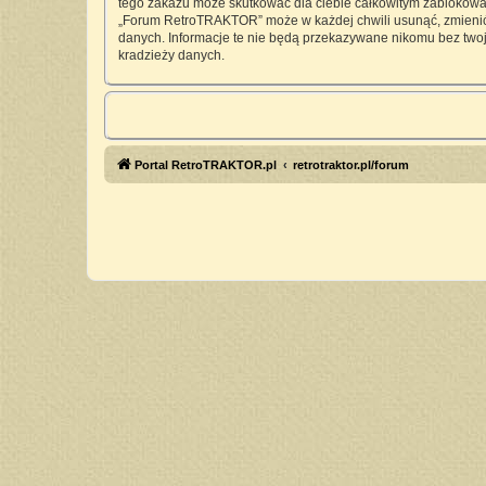
tego zakazu może skutkować dla ciebie całkowitym zablokowan
„Forum RetroTRAKTOR” może w każdej chwili usunąć, zmienić, 
danych. Informacje te nie będą przekazywane nikomu bez twoj
kradzieży danych.
Portal RetroTRAKTOR.pl
retrotraktor.pl/forum