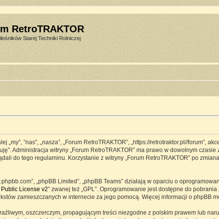
um RetroTRAKTOR
łośników Starej Techniki Rolniczej
j „my”, ”nas”, „nasza”, „Forum RetroTRAKTOR”, „https://retrotraktor.pl//forum”, ak
eptuję”. Administracja witryny „Forum RetroTRAKTOR” ma prawo w dowolnym czasie 
lądali do tego regulaminu. Korzystanie z witryny „Forum RetroTRAKTOR” po zmian
www.phpbb.com”, „phpBB Limited”, „phpBB Teams” działają w oparciu o oprogramowa
Public License v2
” zwanej też „GPL”. Oprogramowanie jest dostępne do pobrania 
ją tekstów zamieszczanych w internecie za jego pomocą. Więcej informacji o phpBB 
raźliwym, oszczerczym, propagującym treści niezgodne z polskim prawem lub naru