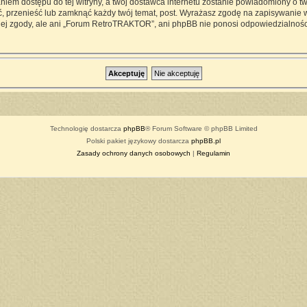
iem dostępu do tej witryny, a twój dostawca internetu zostanie powiadomiony o 
przenieść lub zamknąć każdy twój temat, post. Wyrażasz zgodę na zapisywanie ws
ej zgody, ale ani „Forum RetroTRAKTOR”, ani phpBB nie ponosi odpowiedzialności
Technologię dostarcza
phpBB
® Forum Software © phpBB Limited
Polski pakiet językowy dostarcza
phpBB.pl
Zasady ochrony danych osobowych
|
Regulamin