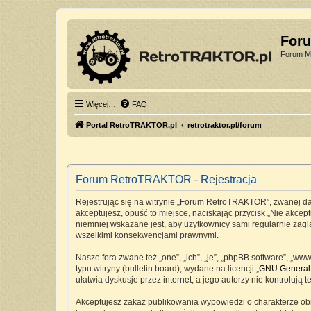
For
Forum Mi
Więcej…
FAQ
Portal RetroTRAKTOR.pl
retrotraktor.pl/forum
Forum RetroTRAKTOR - Rejestracja
Rejestrując się na witrynie „Forum RetroTRAKTOR”, zwanej dale
akceptujesz, opuść to miejsce, naciskając przycisk „Nie akc
niemniej wskazane jest, aby użytkownicy sami regularnie zag
wszelkimi konsekwencjami prawnymi.
Nasze fora zwane też „one”, „ich”, „je”, „phpBB software”, „
typu witryny (bulletin board), wydane na licencji „
GNU General 
ułatwia dyskusje przez internet, a jego autorzy nie kontrolu
Akceptujesz zakaz publikowania wypowiedzi o charakterze ob