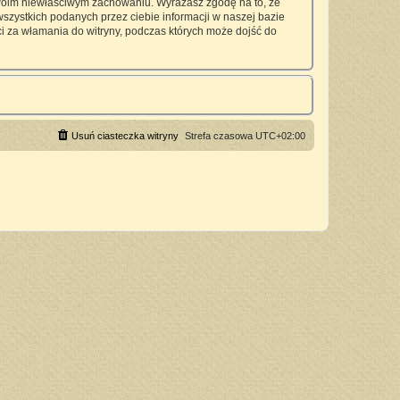
twoim niewłaściwym zachowaniu. Wyrażasz zgodę na to, że
zystkich podanych przez ciebie informacji w naszej bazie
 za włamania do witryny, podczas których może dojść do
Usuń ciasteczka witryny
Strefa czasowa
UTC+02:00