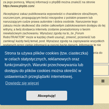
za jego pomocą. Więcej informacji o phpBB można znaleźć na stronie
https://www.phpbb.com/
.
Akceptujesz zakaz publikowania wypowiedzi o charakterze obraźliwym,
oszczerczym, propagującym treści niezgodne z polskim prawem lub
naruszającym cudze prawa autorskie i dobra osobiste. Naruszenie tego
zakazu może skutkować dla ciebie całkowitym zablokowaniem dostępu do tej
witryny, a twój dostawca internetu zostanie powiadomiony o twoim
niewłaściwym zachowaniu. Wyrażasz zgodę na to, że „Forum
RetroTRAKTOR” może w każdej chwili usunąć, zmienić, przenieść lub
zamknąć każdy twój temat, post. Wyrażasz zgodę na zapisywanie wszystkich
podanych przez ciebie informacji w naszej bazie danych. Informacje te nie
będą przekazywane nikomu bez twojej zgody, ale ani „Forum
Strona ta używa plików cookies (tzw. ciasteczka)
RetroTRAKTOR”, ani phpBB nie ponosi odpowiedzialności za włamania do
witryny, podczas których może dojść do kradzieży danych.
w celach statystycznych, reklamowych oraz
funkcjonalnych. Warunki przechowywania lub
dostępu do plików cookies można określić w
ustawieniach przeglądarki internetowej.
Portal RetroTRAKTOR.pl
retrotraktor.pl/forum
Dowiedz się więcej
Technologię dostarcza
phpBB
® Forum Software © phpBB Limited
Polski pakiet językowy dostarcza
phpBB.pl
Akceptuję!
Zasady ochrony danych osobowych
|
Regulamin