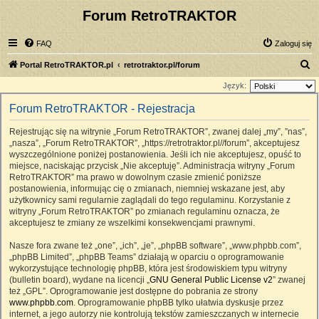
Forum RetroTRAKTOR
FAQ
Zaloguj się
S
Portal RetroTRAKTOR.pl
retrotraktor.pl/forum
z
Język:
u
Forum RetroTRAKTOR - Rejestracja
k
Rejestrując się na witrynie „Forum RetroTRAKTOR”, zwanej dalej „my”, ”nas”,
a
„nasza”, „Forum RetroTRAKTOR”, „https://retrotraktor.pl//forum”, akceptujesz
j
wyszczególnione poniżej postanowienia. Jeśli ich nie akceptujesz, opuść to
miejsce, naciskając przycisk „Nie akceptuję”. Administracja witryny „Forum
RetroTRAKTOR” ma prawo w dowolnym czasie zmienić poniższe
postanowienia, informując cię o zmianach, niemniej wskazane jest, aby
użytkownicy sami regularnie zaglądali do tego regulaminu. Korzystanie z
witryny „Forum RetroTRAKTOR” po zmianach regulaminu oznacza, że
akceptujesz te zmiany ze wszelkimi konsekwencjami prawnymi.
Nasze fora zwane też „one”, „ich”, „je”, „phpBB software”, „www.phpbb.com”,
„phpBB Limited”, „phpBB Teams” działają w oparciu o oprogramowanie
wykorzystujące technologię phpBB, która jest środowiskiem typu witryny
(bulletin board), wydane na licencji „
GNU General Public License v2
” zwanej
też „GPL”. Oprogramowanie jest dostępne do pobrania ze strony
www.phpbb.com
. Oprogramowanie phpBB tylko ułatwia dyskusje przez
internet, a jego autorzy nie kontrolują tekstów zamieszczanych w internecie