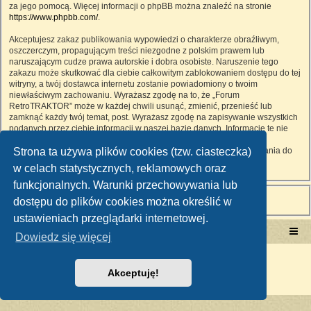
za jego pomocą. Więcej informacji o phpBB można znaleźć na stronie
https://www.phpbb.com/
.
Akceptujesz zakaz publikowania wypowiedzi o charakterze obraźliwym,
oszczerczym, propagującym treści niezgodne z polskim prawem lub
naruszającym cudze prawa autorskie i dobra osobiste. Naruszenie tego
zakazu może skutkować dla ciebie całkowitym zablokowaniem dostępu do tej
witryny, a twój dostawca internetu zostanie powiadomiony o twoim
niewłaściwym zachowaniu. Wyrażasz zgodę na to, że „Forum
RetroTRAKTOR” może w każdej chwili usunąć, zmienić, przenieść lub
zamknąć każdy twój temat, post. Wyrażasz zgodę na zapisywanie wszystkich
podanych przez ciebie informacji w naszej bazie danych. Informacje te nie
będą przekazywane nikomu bez twojej zgody, ale ani „Forum
Strona ta używa plików cookies (tzw. ciasteczka)
RetroTRAKTOR”, ani phpBB nie ponosi odpowiedzialności za włamania do
witryny, podczas których może dojść do kradzieży danych.
w celach statystycznych, reklamowych oraz
funkcjonalnych. Warunki przechowywania lub
dostępu do plików cookies można określić w
ustawieniach przeglądarki internetowej.
Portal RetroTRAKTOR.pl
retrotraktor.pl/forum
Dowiedz się więcej
Technologię dostarcza
phpBB
® Forum Software © phpBB Limited
Polski pakiet językowy dostarcza
phpBB.pl
Akceptuję!
Zasady ochrony danych osobowych
|
Regulamin