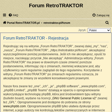
Forum RetroTRAKTOR
FAQ
Zaloguj się
S
Portal RetroTRAKTOR.pl
retrotraktor.pl/forum
z
Język:
u
Forum RetroTRAKTOR - Rejestracja
k
Rejestrując się na witrynie „Forum RetroTRAKTOR”, zwanej dalej „my”, ”nas”,
a
„nasza”, „Forum RetroTRAKTOR”, „https://retrotraktor.pl//forum”, akceptujesz
j
wyszczególnione poniżej postanowienia. Jeśli ich nie akceptujesz, opuść to
miejsce, naciskając przycisk „Nie akceptuję”. Administracja witryny „Forum
RetroTRAKTOR” ma prawo w dowolnym czasie zmienić poniższe
postanowienia, informując cię o zmianach, niemniej wskazane jest, aby
użytkownicy sami regularnie zaglądali do tego regulaminu. Korzystanie z
witryny „Forum RetroTRAKTOR” po zmianach regulaminu oznacza, że
akceptujesz te zmiany ze wszelkimi konsekwencjami prawnymi.
Nasze fora zwane też „one”, „ich”, „je”, „phpBB software”, „www.phpbb.com”,
„phpBB Limited”, „phpBB Teams” działają w oparciu o oprogramowanie
wykorzystujące technologię phpBB, która jest środowiskiem typu witryny
(bulletin board), wydane na licencji „
GNU General Public License v2
” zwanej
też „GPL”. Oprogramowanie jest dostępne do pobrania ze strony
www.phpbb.com
. Oprogramowanie phpBB tylko ułatwia dyskusje przez
internet, a jego autorzy nie kontrolują tekstów zamieszczanych w internecie