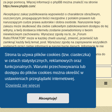
za jego pomocą. Więcej informacji o phpBB można znaleźć na stronie
https://www.phpbb.com/
.
Akceptujesz zakaz publikowania wypowiedzi o charakterze obraźliwym,
oszczerczym, propagującym treści niezgodne z polskim prawem lub
naruszającym cudze prawa autorskie i dobra osobiste. Naruszenie tego
zakazu może skutkować dla ciebie całkowitym zablokowaniem dostępu do tej
witryny, a twój dostawca internetu zostanie powiadomiony o twoim
niewłaściwym zachowaniu. Wyrażasz zgodę na to, że „Forum
RetroTRAKTOR” może w każdej chwili usunąć, zmienić, przenieść lub
zamknąć każdy twój temat, post. Wyrażasz zgodę na zapisywanie wszystkich
podanych przez ciebie informacji w naszej bazie danych. Informacje te nie
będą przekazywane nikomu bez twojej zgody, ale ani „Forum
Strona ta używa plików cookies (tzw. ciasteczka)
RetroTRAKTOR”, ani phpBB nie ponosi odpowiedzialności za włamania do
witryny, podczas których może dojść do kradzieży danych.
w celach statystycznych, reklamowych oraz
funkcjonalnych. Warunki przechowywania lub
dostępu do plików cookies można określić w
ustawieniach przeglądarki internetowej.
Portal RetroTRAKTOR.pl
retrotraktor.pl/forum
Dowiedz się więcej
Technologię dostarcza
phpBB
® Forum Software © phpBB Limited
Polski pakiet językowy dostarcza
phpBB.pl
Akceptuję!
Zasady ochrony danych osobowych
|
Regulamin