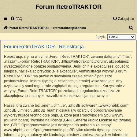
Forum RetroTRAKTOR
FAQ
Zaloguj się
S
Portal RetroTRAKTOR.pl
retrotraktor.pl/forum
z
Język:
u
Forum RetroTRAKTOR - Rejestracja
k
Rejestrując się na witrynie „Forum RetroTRAKTOR”, zwanej dalej „my”, ”nas”,
a
„nasza”, „Forum RetroTRAKTOR”, „https://retrotraktor.pl//forum”, akceptujesz
j
wyszczególnione poniżej postanowienia. Jeśli ich nie akceptujesz, opuść to
miejsce, naciskając przycisk „Nie akceptuję”. Administracja witryny „Forum
RetroTRAKTOR” ma prawo w dowolnym czasie zmienić poniższe
postanowienia, informując cię o zmianach, niemniej wskazane jest, aby
użytkownicy sami regularnie zaglądali do tego regulaminu. Korzystanie z
witryny „Forum RetroTRAKTOR” po zmianach regulaminu oznacza, że
akceptujesz te zmiany ze wszelkimi konsekwencjami prawnymi.
Nasze fora zwane też „one”, „ich”, „je”, „phpBB software”, „www.phpbb.com”,
„phpBB Limited”, „phpBB Teams” działają w oparciu o oprogramowanie
wykorzystujące technologię phpBB, która jest środowiskiem typu witryny
(bulletin board), wydane na licencji „
GNU General Public License v2
” zwanej
też „GPL”. Oprogramowanie jest dostępne do pobrania ze strony
www.phpbb.com
. Oprogramowanie phpBB tylko ułatwia dyskusje przez
internet, a jego autorzy nie kontrolują tekstów zamieszczanych w internecie