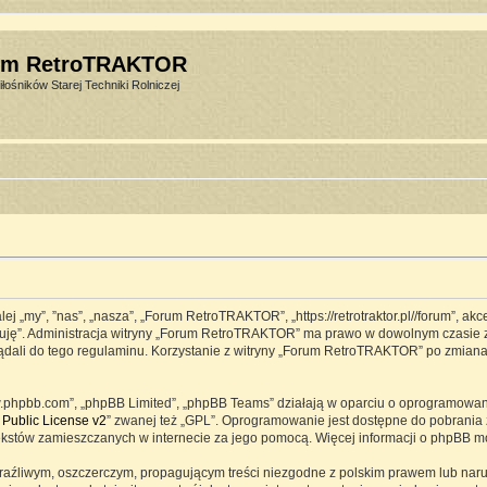
um RetroTRAKTOR
łośników Starej Techniki Rolniczej
j „my”, ”nas”, „nasza”, „Forum RetroTRAKTOR”, „https://retrotraktor.pl//forum”, ak
eptuję”. Administracja witryny „Forum RetroTRAKTOR” ma prawo w dowolnym czasie 
lądali do tego regulaminu. Korzystanie z witryny „Forum RetroTRAKTOR” po zmian
www.phpbb.com”, „phpBB Limited”, „phpBB Teams” działają w oparciu o oprogramowa
Public License v2
” zwanej też „GPL”. Oprogramowanie jest dostępne do pobrania 
ją tekstów zamieszczanych w internecie za jego pomocą. Więcej informacji o phpBB 
raźliwym, oszczerczym, propagującym treści niezgodne z polskim prawem lub naru