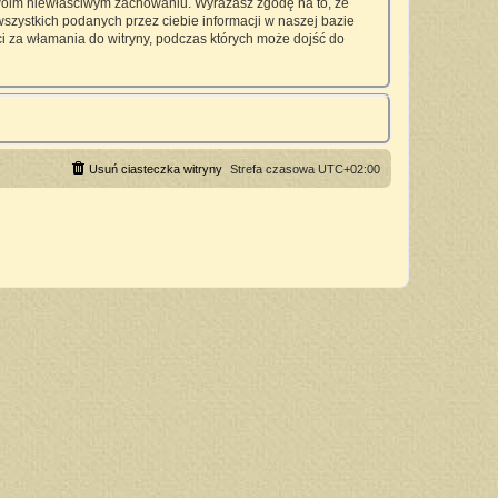
twoim niewłaściwym zachowaniu. Wyrażasz zgodę na to, że
zystkich podanych przez ciebie informacji w naszej bazie
 za włamania do witryny, podczas których może dojść do
Usuń ciasteczka witryny
Strefa czasowa
UTC+02:00