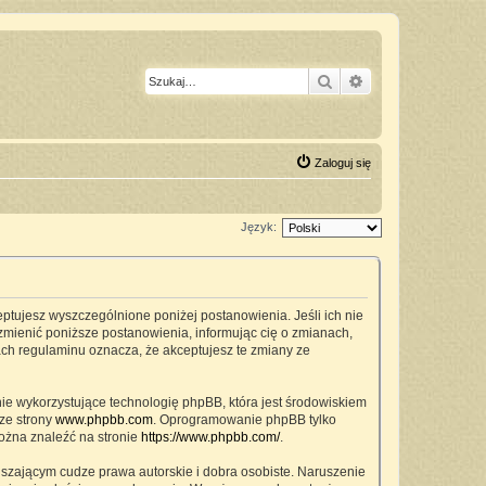
Szukaj
Wyszukiwanie z
Zaloguj się
Język:
ceptujesz wyszczególnione poniżej postanowienia. Jeśli ich nie
zmienić poniższe postanowienia, informując cię o zmianach,
ach regulaminu oznacza, że akceptujesz te zmiany ze
nie wykorzystujące technologię phpBB, która jest środowiskiem
ze strony
www.phpbb.com
. Oprogramowanie phpBB tylko
można znaleźć na stronie
https://www.phpbb.com/
.
szającym cudze prawa autorskie i dobra osobiste. Naruszenie