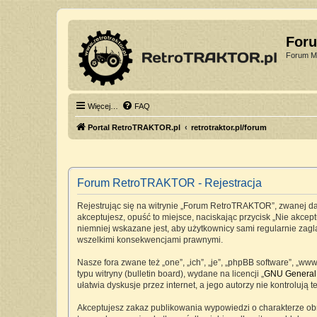
For
Forum Mi
Więcej…
FAQ
Portal RetroTRAKTOR.pl
retrotraktor.pl/forum
Forum RetroTRAKTOR - Rejestracja
Rejestrując się na witrynie „Forum RetroTRAKTOR”, zwanej dale
akceptujesz, opuść to miejsce, naciskając przycisk „Nie akc
niemniej wskazane jest, aby użytkownicy sami regularnie zag
wszelkimi konsekwencjami prawnymi.
Nasze fora zwane też „one”, „ich”, „je”, „phpBB software”, „
typu witryny (bulletin board), wydane na licencji „
GNU General 
ułatwia dyskusje przez internet, a jego autorzy nie kontrolu
Akceptujesz zakaz publikowania wypowiedzi o charakterze ob