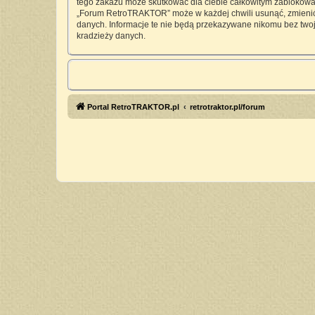
tego zakazu może skutkować dla ciebie całkowitym zablokowan
„Forum RetroTRAKTOR” może w każdej chwili usunąć, zmienić, 
danych. Informacje te nie będą przekazywane nikomu bez twoj
kradzieży danych.
Portal RetroTRAKTOR.pl
retrotraktor.pl/forum