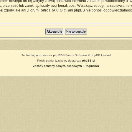
iem dostępu do tej witryny, a twój dostawca internetu zostanie powiadomiony o 
przenieść lub zamknąć każdy twój temat, post. Wyrażasz zgodę na zapisywanie ws
ej zgody, ale ani „Forum RetroTRAKTOR”, ani phpBB nie ponosi odpowiedzialności
Technologię dostarcza
phpBB
® Forum Software © phpBB Limited
Polski pakiet językowy dostarcza
phpBB.pl
Zasady ochrony danych osobowych
|
Regulamin