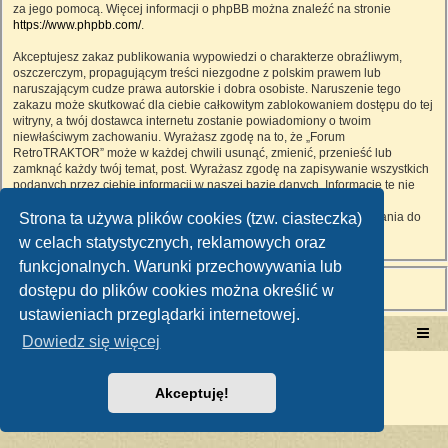
za jego pomocą. Więcej informacji o phpBB można znaleźć na stronie
https://www.phpbb.com/
.
Akceptujesz zakaz publikowania wypowiedzi o charakterze obraźliwym,
oszczerczym, propagującym treści niezgodne z polskim prawem lub
naruszającym cudze prawa autorskie i dobra osobiste. Naruszenie tego
zakazu może skutkować dla ciebie całkowitym zablokowaniem dostępu do tej
witryny, a twój dostawca internetu zostanie powiadomiony o twoim
niewłaściwym zachowaniu. Wyrażasz zgodę na to, że „Forum
RetroTRAKTOR” może w każdej chwili usunąć, zmienić, przenieść lub
zamknąć każdy twój temat, post. Wyrażasz zgodę na zapisywanie wszystkich
podanych przez ciebie informacji w naszej bazie danych. Informacje te nie
będą przekazywane nikomu bez twojej zgody, ale ani „Forum
Strona ta używa plików cookies (tzw. ciasteczka)
RetroTRAKTOR”, ani phpBB nie ponosi odpowiedzialności za włamania do
witryny, podczas których może dojść do kradzieży danych.
w celach statystycznych, reklamowych oraz
funkcjonalnych. Warunki przechowywania lub
dostępu do plików cookies można określić w
ustawieniach przeglądarki internetowej.
Portal RetroTRAKTOR.pl
retrotraktor.pl/forum
Dowiedz się więcej
Technologię dostarcza
phpBB
® Forum Software © phpBB Limited
Polski pakiet językowy dostarcza
phpBB.pl
Akceptuję!
Zasady ochrony danych osobowych
|
Regulamin