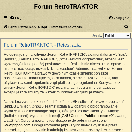
Forum RetroTRAKTOR
FAQ
Zaloguj się
S
Portal RetroTRAKTOR.pl
retrotraktor.pl/forum
z
Język:
u
Forum RetroTRAKTOR - Rejestracja
k
Rejestrując się na witrynie „Forum RetroTRAKTOR”, zwanej dalej „my”, ”nas”,
a
„nasza”, „Forum RetroTRAKTOR”, „https://retrotraktor.pl//forum”, akceptujesz
j
wyszczególnione poniżej postanowienia. Jeśli ich nie akceptujesz, opuść to
miejsce, naciskając przycisk „Nie akceptuję”. Administracja witryny „Forum
RetroTRAKTOR” ma prawo w dowolnym czasie zmienić poniższe
postanowienia, informując cię o zmianach, niemniej wskazane jest, aby
użytkownicy sami regularnie zaglądali do tego regulaminu. Korzystanie z
witryny „Forum RetroTRAKTOR” po zmianach regulaminu oznacza, że
akceptujesz te zmiany ze wszelkimi konsekwencjami prawnymi.
Nasze fora zwane też „one”, „ich”, „je”, „phpBB software”, „www.phpbb.com”,
„phpBB Limited”, „phpBB Teams” działają w oparciu o oprogramowanie
wykorzystujące technologię phpBB, która jest środowiskiem typu witryny
(bulletin board), wydane na licencji „
GNU General Public License v2
” zwanej
też „GPL”. Oprogramowanie jest dostępne do pobrania ze strony
www.phpbb.com
. Oprogramowanie phpBB tylko ułatwia dyskusje przez
internet, a jego autorzy nie kontrolują tekstów zamieszczanych w internecie