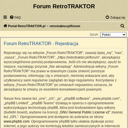
Forum RetroTRAKTOR
FAQ
Zaloguj się
S
Portal RetroTRAKTOR.pl
retrotraktor.pl/forum
z
Język:
u
Forum RetroTRAKTOR - Rejestracja
k
Rejestrując się na witrynie „Forum RetroTRAKTOR”, zwanej dalej „my”, ”nas”,
a
„nasza”, „Forum RetroTRAKTOR”, „https://retrotraktor.pl//forum”, akceptujesz
j
wyszczególnione poniżej postanowienia. Jeśli ich nie akceptujesz, opuść to
miejsce, naciskając przycisk „Nie akceptuję”. Administracja witryny „Forum
RetroTRAKTOR” ma prawo w dowolnym czasie zmienić poniższe
postanowienia, informując cię o zmianach, niemniej wskazane jest, aby
użytkownicy sami regularnie zaglądali do tego regulaminu. Korzystanie z
witryny „Forum RetroTRAKTOR” po zmianach regulaminu oznacza, że
akceptujesz te zmiany ze wszelkimi konsekwencjami prawnymi.
Nasze fora zwane też „one”, „ich”, „je”, „phpBB software”, „www.phpbb.com”,
„phpBB Limited”, „phpBB Teams” działają w oparciu o oprogramowanie
wykorzystujące technologię phpBB, która jest środowiskiem typu witryny
(bulletin board), wydane na licencji „
GNU General Public License v2
” zwanej
też „GPL”. Oprogramowanie jest dostępne do pobrania ze strony
www.phpbb.com
. Oprogramowanie phpBB tylko ułatwia dyskusje przez
internet, a jego autorzy nie kontrolują tekstów zamieszczanych w internecie