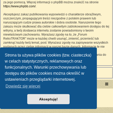
za jego pomocą. Więcej informacji o phpBB można znaleźć na stronie
https://www.phpbb.com/
.
Akceptujesz zakaz publikowania wypowiedzi o charakterze obraźliwym,
oszczerczym, propagującym treści niezgodne z polskim prawem lub
naruszającym cudze prawa autorskie i dobra osobiste. Naruszenie tego
zakazu może skutkować dla ciebie całkowitym zablokowaniem dostępu do tej
witryny, a twój dostawca internetu zostanie powiadomiony o twoim
niewłaściwym zachowaniu. Wyrażasz zgodę na to, że „Forum
RetroTRAKTOR” może w każdej chwili usunąć, zmienić, przenieść lub
zamknąć każdy twój temat, post. Wyrażasz zgodę na zapisywanie wszystkich
podanych przez ciebie informacji w naszej bazie danych. Informacje te nie
będą przekazywane nikomu bez twojej zgody, ale ani „Forum
Strona ta używa plików cookies (tzw. ciasteczka)
RetroTRAKTOR”, ani phpBB nie ponosi odpowiedzialności za włamania do
witryny, podczas których może dojść do kradzieży danych.
w celach statystycznych, reklamowych oraz
funkcjonalnych. Warunki przechowywania lub
dostępu do plików cookies można określić w
ustawieniach przeglądarki internetowej.
Portal RetroTRAKTOR.pl
retrotraktor.pl/forum
Dowiedz się więcej
Technologię dostarcza
phpBB
® Forum Software © phpBB Limited
Polski pakiet językowy dostarcza
phpBB.pl
Akceptuję!
Zasady ochrony danych osobowych
|
Regulamin