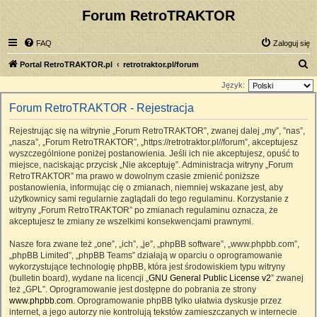
Forum RetroTRAKTOR
FAQ
Zaloguj się
S
Portal RetroTRAKTOR.pl
retrotraktor.pl/forum
z
Język:
u
Forum RetroTRAKTOR - Rejestracja
k
Rejestrując się na witrynie „Forum RetroTRAKTOR”, zwanej dalej „my”, ”nas”,
a
„nasza”, „Forum RetroTRAKTOR”, „https://retrotraktor.pl//forum”, akceptujesz
j
wyszczególnione poniżej postanowienia. Jeśli ich nie akceptujesz, opuść to
miejsce, naciskając przycisk „Nie akceptuję”. Administracja witryny „Forum
RetroTRAKTOR” ma prawo w dowolnym czasie zmienić poniższe
postanowienia, informując cię o zmianach, niemniej wskazane jest, aby
użytkownicy sami regularnie zaglądali do tego regulaminu. Korzystanie z
witryny „Forum RetroTRAKTOR” po zmianach regulaminu oznacza, że
akceptujesz te zmiany ze wszelkimi konsekwencjami prawnymi.
Nasze fora zwane też „one”, „ich”, „je”, „phpBB software”, „www.phpbb.com”,
„phpBB Limited”, „phpBB Teams” działają w oparciu o oprogramowanie
wykorzystujące technologię phpBB, która jest środowiskiem typu witryny
(bulletin board), wydane na licencji „
GNU General Public License v2
” zwanej
też „GPL”. Oprogramowanie jest dostępne do pobrania ze strony
www.phpbb.com
. Oprogramowanie phpBB tylko ułatwia dyskusje przez
internet, a jego autorzy nie kontrolują tekstów zamieszczanych w internecie