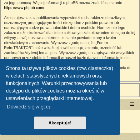
za jego pomocą. Więcej informacji o phpBB można znaleźć na stronie
https://www.phpbb.com/
.
Akceptujesz zakaz publikowania wypowiedzi o charakterze obraźliwym,
oszczerczym, propagującym treści niezgodne z polskim prawem lub
naruszającym cudze prawa autorskie i dobra osobiste. Naruszenie tego
zakazu może skutkować dla ciebie całkowitym zablokowaniem dostępu do tej
witryny, a twój dostawca internetu zostanie powiadomiony o twoim
niewłaściwym zachowaniu. Wyrażasz zgodę na to, że „Forum
RetroTRAKTOR” może w każdej chwili usunąć, zmienić, przenieść lub
zamknąć każdy twój temat, post. Wyrażasz zgodę na zapisywanie wszystkich
podanych przez ciebie informacji w naszej bazie danych. Informacje te nie
będą przekazywane nikomu bez twojej zgody, ale ani „Forum
Strona ta używa plików cookies (tzw. ciasteczka)
RetroTRAKTOR”, ani phpBB nie ponosi odpowiedzialności za włamania do
witryny, podczas których może dojść do kradzieży danych.
w celach statystycznych, reklamowych oraz
funkcjonalnych. Warunki przechowywania lub
dostępu do plików cookies można określić w
ustawieniach przeglądarki internetowej.
Portal RetroTRAKTOR.pl
retrotraktor.pl/forum
Dowiedz się więcej
Technologię dostarcza
phpBB
® Forum Software © phpBB Limited
Polski pakiet językowy dostarcza
phpBB.pl
Akceptuję!
Zasady ochrony danych osobowych
|
Regulamin