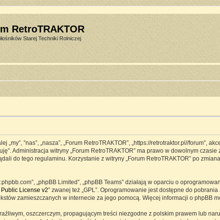
um RetroTRAKTOR
łośników Starej Techniki Rolniczej
j „my”, ”nas”, „nasza”, „Forum RetroTRAKTOR”, „https://retrotraktor.pl//forum”, ak
eptuję”. Administracja witryny „Forum RetroTRAKTOR” ma prawo w dowolnym czasie 
lądali do tego regulaminu. Korzystanie z witryny „Forum RetroTRAKTOR” po zmian
www.phpbb.com”, „phpBB Limited”, „phpBB Teams” działają w oparciu o oprogramowa
Public License v2
” zwanej też „GPL”. Oprogramowanie jest dostępne do pobrania 
ją tekstów zamieszczanych w internecie za jego pomocą. Więcej informacji o phpBB 
raźliwym, oszczerczym, propagującym treści niezgodne z polskim prawem lub naru