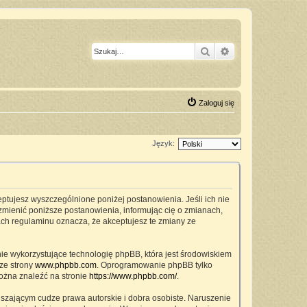
Szukaj
Wyszukiwanie z
Zaloguj się
Język:
ceptujesz wyszczególnione poniżej postanowienia. Jeśli ich nie
zmienić poniższe postanowienia, informując cię o zmianach,
ach regulaminu oznacza, że akceptujesz te zmiany ze
nie wykorzystujące technologię phpBB, która jest środowiskiem
ze strony
www.phpbb.com
. Oprogramowanie phpBB tylko
można znaleźć na stronie
https://www.phpbb.com/
.
szającym cudze prawa autorskie i dobra osobiste. Naruszenie