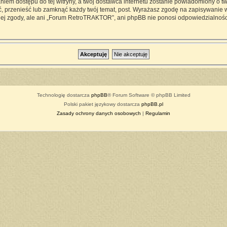
iem dostępu do tej witryny, a twój dostawca internetu zostanie powiadomiony o 
przenieść lub zamknąć każdy twój temat, post. Wyrażasz zgodę na zapisywanie ws
ej zgody, ale ani „Forum RetroTRAKTOR”, ani phpBB nie ponosi odpowiedzialności
Technologię dostarcza
phpBB
® Forum Software © phpBB Limited
Polski pakiet językowy dostarcza
phpBB.pl
Zasady ochrony danych osobowych
|
Regulamin