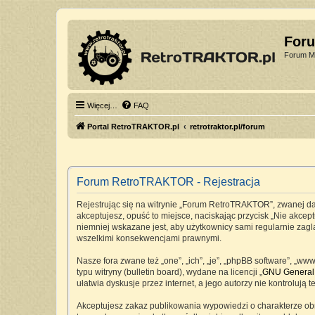
For
Forum Mi
Więcej…
FAQ
Portal RetroTRAKTOR.pl
retrotraktor.pl/forum
Forum RetroTRAKTOR - Rejestracja
Rejestrując się na witrynie „Forum RetroTRAKTOR”, zwanej dale
akceptujesz, opuść to miejsce, naciskając przycisk „Nie akc
niemniej wskazane jest, aby użytkownicy sami regularnie zag
wszelkimi konsekwencjami prawnymi.
Nasze fora zwane też „one”, „ich”, „je”, „phpBB software”, „
typu witryny (bulletin board), wydane na licencji „
GNU General 
ułatwia dyskusje przez internet, a jego autorzy nie kontrolu
Akceptujesz zakaz publikowania wypowiedzi o charakterze ob