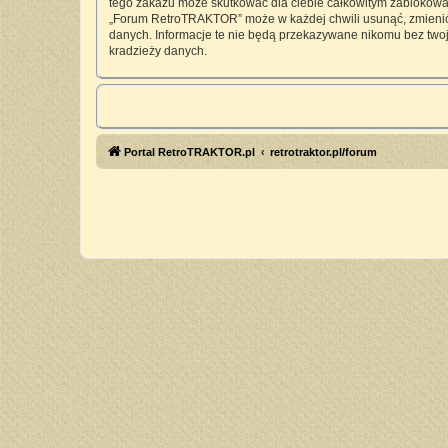
tego zakazu może skutkować dla ciebie całkowitym zablokowan
„Forum RetroTRAKTOR” może w każdej chwili usunąć, zmienić, 
danych. Informacje te nie będą przekazywane nikomu bez twoj
kradzieży danych.
Portal RetroTRAKTOR.pl
retrotraktor.pl/forum