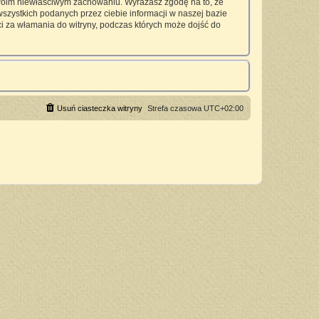
twoim niewłaściwym zachowaniu. Wyrażasz zgodę na to, że
zystkich podanych przez ciebie informacji w naszej bazie
 za włamania do witryny, podczas których może dojść do
Usuń ciasteczka witryny
Strefa czasowa
UTC+02:00