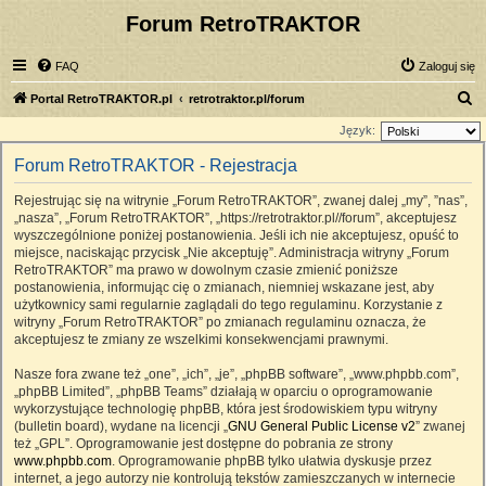
Forum RetroTRAKTOR
FAQ
Zaloguj się
S
Portal RetroTRAKTOR.pl
retrotraktor.pl/forum
z
Język:
u
Forum RetroTRAKTOR - Rejestracja
k
Rejestrując się na witrynie „Forum RetroTRAKTOR”, zwanej dalej „my”, ”nas”,
a
„nasza”, „Forum RetroTRAKTOR”, „https://retrotraktor.pl//forum”, akceptujesz
j
wyszczególnione poniżej postanowienia. Jeśli ich nie akceptujesz, opuść to
miejsce, naciskając przycisk „Nie akceptuję”. Administracja witryny „Forum
RetroTRAKTOR” ma prawo w dowolnym czasie zmienić poniższe
postanowienia, informując cię o zmianach, niemniej wskazane jest, aby
użytkownicy sami regularnie zaglądali do tego regulaminu. Korzystanie z
witryny „Forum RetroTRAKTOR” po zmianach regulaminu oznacza, że
akceptujesz te zmiany ze wszelkimi konsekwencjami prawnymi.
Nasze fora zwane też „one”, „ich”, „je”, „phpBB software”, „www.phpbb.com”,
„phpBB Limited”, „phpBB Teams” działają w oparciu o oprogramowanie
wykorzystujące technologię phpBB, która jest środowiskiem typu witryny
(bulletin board), wydane na licencji „
GNU General Public License v2
” zwanej
też „GPL”. Oprogramowanie jest dostępne do pobrania ze strony
www.phpbb.com
. Oprogramowanie phpBB tylko ułatwia dyskusje przez
internet, a jego autorzy nie kontrolują tekstów zamieszczanych w internecie