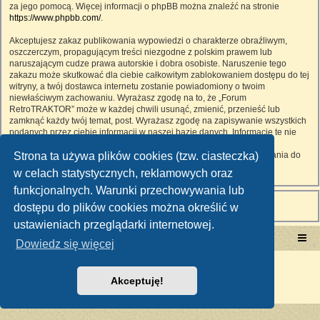
za jego pomocą. Więcej informacji o phpBB można znaleźć na stronie
https://www.phpbb.com/
.
Akceptujesz zakaz publikowania wypowiedzi o charakterze obraźliwym,
oszczerczym, propagującym treści niezgodne z polskim prawem lub
naruszającym cudze prawa autorskie i dobra osobiste. Naruszenie tego
zakazu może skutkować dla ciebie całkowitym zablokowaniem dostępu do tej
witryny, a twój dostawca internetu zostanie powiadomiony o twoim
niewłaściwym zachowaniu. Wyrażasz zgodę na to, że „Forum
RetroTRAKTOR” może w każdej chwili usunąć, zmienić, przenieść lub
zamknąć każdy twój temat, post. Wyrażasz zgodę na zapisywanie wszystkich
podanych przez ciebie informacji w naszej bazie danych. Informacje te nie
będą przekazywane nikomu bez twojej zgody, ale ani „Forum
Strona ta używa plików cookies (tzw. ciasteczka)
RetroTRAKTOR”, ani phpBB nie ponosi odpowiedzialności za włamania do
witryny, podczas których może dojść do kradzieży danych.
w celach statystycznych, reklamowych oraz
funkcjonalnych. Warunki przechowywania lub
dostępu do plików cookies można określić w
ustawieniach przeglądarki internetowej.
Portal RetroTRAKTOR.pl
retrotraktor.pl/forum
Dowiedz się więcej
Technologię dostarcza
phpBB
® Forum Software © phpBB Limited
Polski pakiet językowy dostarcza
phpBB.pl
Akceptuję!
Zasady ochrony danych osobowych
|
Regulamin