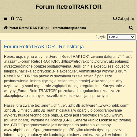
Forum RetroTRAKTOR
FAQ
Zaloguj się
S
Portal RetroTRAKTOR.pl
retrotraktor.pl/forum
z
Język:
u
Forum RetroTRAKTOR - Rejestracja
k
Rejestrując się na witrynie „Forum RetroTRAKTOR”, zwanej dalej „my”, ”nas”,
a
„nasza”, „Forum RetroTRAKTOR”, „https://retrotraktor.pl//forum”, akceptujesz
j
wyszczególnione poniżej postanowienia. Jeśli ich nie akceptujesz, opuść to
miejsce, naciskając przycisk „Nie akceptuję”. Administracja witryny „Forum
RetroTRAKTOR” ma prawo w dowolnym czasie zmienić poniższe
postanowienia, informując cię o zmianach, niemniej wskazane jest, aby
użytkownicy sami regularnie zaglądali do tego regulaminu. Korzystanie z
witryny „Forum RetroTRAKTOR” po zmianach regulaminu oznacza, że
akceptujesz te zmiany ze wszelkimi konsekwencjami prawnymi.
Nasze fora zwane też „one”, „ich”, „je”, „phpBB software”, „www.phpbb.com”,
„phpBB Limited”, „phpBB Teams” działają w oparciu o oprogramowanie
wykorzystujące technologię phpBB, która jest środowiskiem typu witryny
(bulletin board), wydane na licencji „
GNU General Public License v2
” zwanej
też „GPL”. Oprogramowanie jest dostępne do pobrania ze strony
www.phpbb.com
. Oprogramowanie phpBB tylko ułatwia dyskusje przez
internet, a jego autorzy nie kontrolują tekstów zamieszczanych w internecie