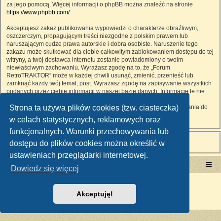
za jego pomocą. Więcej informacji o phpBB można znaleźć na stronie
https://www.phpbb.com/
.
Akceptujesz zakaz publikowania wypowiedzi o charakterze obraźliwym,
oszczerczym, propagującym treści niezgodne z polskim prawem lub
naruszającym cudze prawa autorskie i dobra osobiste. Naruszenie tego
zakazu może skutkować dla ciebie całkowitym zablokowaniem dostępu do tej
witryny, a twój dostawca internetu zostanie powiadomiony o twoim
niewłaściwym zachowaniu. Wyrażasz zgodę na to, że „Forum
RetroTRAKTOR” może w każdej chwili usunąć, zmienić, przenieść lub
zamknąć każdy twój temat, post. Wyrażasz zgodę na zapisywanie wszystkich
podanych przez ciebie informacji w naszej bazie danych. Informacje te nie
będą przekazywane nikomu bez twojej zgody, ale ani „Forum
Strona ta używa plików cookies (tzw. ciasteczka)
RetroTRAKTOR”, ani phpBB nie ponosi odpowiedzialności za włamania do
witryny, podczas których może dojść do kradzieży danych.
w celach statystycznych, reklamowych oraz
funkcjonalnych. Warunki przechowywania lub
dostępu do plików cookies można określić w
ustawieniach przeglądarki internetowej.
Portal RetroTRAKTOR.pl
retrotraktor.pl/forum
Dowiedz się więcej
Technologię dostarcza
phpBB
® Forum Software © phpBB Limited
Polski pakiet językowy dostarcza
phpBB.pl
Akceptuję!
Zasady ochrony danych osobowych
|
Regulamin