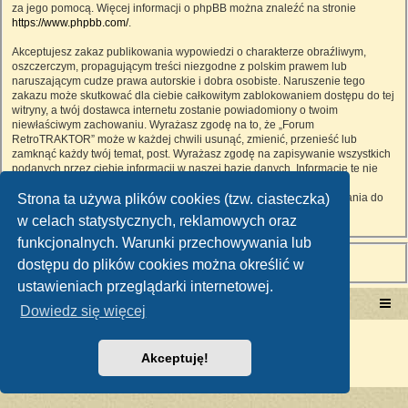
za jego pomocą. Więcej informacji o phpBB można znaleźć na stronie
https://www.phpbb.com/
.
Akceptujesz zakaz publikowania wypowiedzi o charakterze obraźliwym,
oszczerczym, propagującym treści niezgodne z polskim prawem lub
naruszającym cudze prawa autorskie i dobra osobiste. Naruszenie tego
zakazu może skutkować dla ciebie całkowitym zablokowaniem dostępu do tej
witryny, a twój dostawca internetu zostanie powiadomiony o twoim
niewłaściwym zachowaniu. Wyrażasz zgodę na to, że „Forum
RetroTRAKTOR” może w każdej chwili usunąć, zmienić, przenieść lub
zamknąć każdy twój temat, post. Wyrażasz zgodę na zapisywanie wszystkich
podanych przez ciebie informacji w naszej bazie danych. Informacje te nie
będą przekazywane nikomu bez twojej zgody, ale ani „Forum
Strona ta używa plików cookies (tzw. ciasteczka)
RetroTRAKTOR”, ani phpBB nie ponosi odpowiedzialności za włamania do
witryny, podczas których może dojść do kradzieży danych.
w celach statystycznych, reklamowych oraz
funkcjonalnych. Warunki przechowywania lub
dostępu do plików cookies można określić w
ustawieniach przeglądarki internetowej.
Portal RetroTRAKTOR.pl
retrotraktor.pl/forum
Dowiedz się więcej
Technologię dostarcza
phpBB
® Forum Software © phpBB Limited
Polski pakiet językowy dostarcza
phpBB.pl
Akceptuję!
Zasady ochrony danych osobowych
|
Regulamin