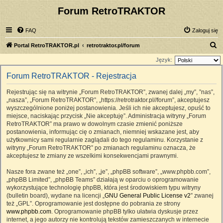
Forum RetroTRAKTOR
FAQ
Zaloguj się
S
Portal RetroTRAKTOR.pl
retrotraktor.pl/forum
z
Język:
u
Forum RetroTRAKTOR - Rejestracja
k
Rejestrując się na witrynie „Forum RetroTRAKTOR”, zwanej dalej „my”, ”nas”,
a
„nasza”, „Forum RetroTRAKTOR”, „https://retrotraktor.pl//forum”, akceptujesz
j
wyszczególnione poniżej postanowienia. Jeśli ich nie akceptujesz, opuść to
miejsce, naciskając przycisk „Nie akceptuję”. Administracja witryny „Forum
RetroTRAKTOR” ma prawo w dowolnym czasie zmienić poniższe
postanowienia, informując cię o zmianach, niemniej wskazane jest, aby
użytkownicy sami regularnie zaglądali do tego regulaminu. Korzystanie z
witryny „Forum RetroTRAKTOR” po zmianach regulaminu oznacza, że
akceptujesz te zmiany ze wszelkimi konsekwencjami prawnymi.
Nasze fora zwane też „one”, „ich”, „je”, „phpBB software”, „www.phpbb.com”,
„phpBB Limited”, „phpBB Teams” działają w oparciu o oprogramowanie
wykorzystujące technologię phpBB, która jest środowiskiem typu witryny
(bulletin board), wydane na licencji „
GNU General Public License v2
” zwanej
też „GPL”. Oprogramowanie jest dostępne do pobrania ze strony
www.phpbb.com
. Oprogramowanie phpBB tylko ułatwia dyskusje przez
internet, a jego autorzy nie kontrolują tekstów zamieszczanych w internecie