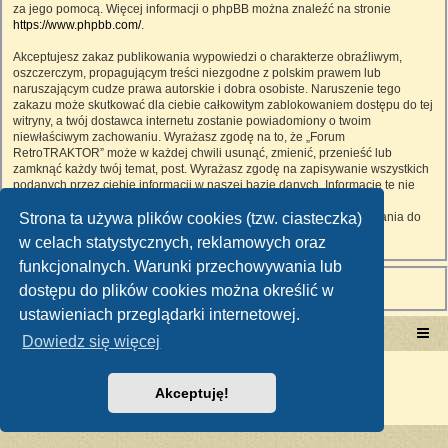
za jego pomocą. Więcej informacji o phpBB można znaleźć na stronie
https://www.phpbb.com/
.
Akceptujesz zakaz publikowania wypowiedzi o charakterze obraźliwym,
oszczerczym, propagującym treści niezgodne z polskim prawem lub
naruszającym cudze prawa autorskie i dobra osobiste. Naruszenie tego
zakazu może skutkować dla ciebie całkowitym zablokowaniem dostępu do tej
witryny, a twój dostawca internetu zostanie powiadomiony o twoim
niewłaściwym zachowaniu. Wyrażasz zgodę na to, że „Forum
RetroTRAKTOR” może w każdej chwili usunąć, zmienić, przenieść lub
zamknąć każdy twój temat, post. Wyrażasz zgodę na zapisywanie wszystkich
podanych przez ciebie informacji w naszej bazie danych. Informacje te nie
będą przekazywane nikomu bez twojej zgody, ale ani „Forum
Strona ta używa plików cookies (tzw. ciasteczka)
RetroTRAKTOR”, ani phpBB nie ponosi odpowiedzialności za włamania do
witryny, podczas których może dojść do kradzieży danych.
w celach statystycznych, reklamowych oraz
funkcjonalnych. Warunki przechowywania lub
dostępu do plików cookies można określić w
ustawieniach przeglądarki internetowej.
Portal RetroTRAKTOR.pl
retrotraktor.pl/forum
Dowiedz się więcej
Technologię dostarcza
phpBB
® Forum Software © phpBB Limited
Polski pakiet językowy dostarcza
phpBB.pl
Akceptuję!
Zasady ochrony danych osobowych
|
Regulamin