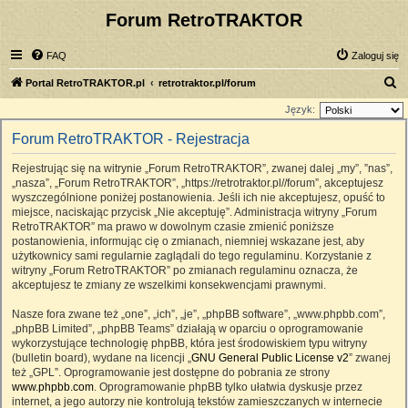
Forum RetroTRAKTOR
FAQ
Zaloguj się
S
Portal RetroTRAKTOR.pl
retrotraktor.pl/forum
z
Język:
u
Forum RetroTRAKTOR - Rejestracja
k
Rejestrując się na witrynie „Forum RetroTRAKTOR”, zwanej dalej „my”, ”nas”,
a
„nasza”, „Forum RetroTRAKTOR”, „https://retrotraktor.pl//forum”, akceptujesz
j
wyszczególnione poniżej postanowienia. Jeśli ich nie akceptujesz, opuść to
miejsce, naciskając przycisk „Nie akceptuję”. Administracja witryny „Forum
RetroTRAKTOR” ma prawo w dowolnym czasie zmienić poniższe
postanowienia, informując cię o zmianach, niemniej wskazane jest, aby
użytkownicy sami regularnie zaglądali do tego regulaminu. Korzystanie z
witryny „Forum RetroTRAKTOR” po zmianach regulaminu oznacza, że
akceptujesz te zmiany ze wszelkimi konsekwencjami prawnymi.
Nasze fora zwane też „one”, „ich”, „je”, „phpBB software”, „www.phpbb.com”,
„phpBB Limited”, „phpBB Teams” działają w oparciu o oprogramowanie
wykorzystujące technologię phpBB, która jest środowiskiem typu witryny
(bulletin board), wydane na licencji „
GNU General Public License v2
” zwanej
też „GPL”. Oprogramowanie jest dostępne do pobrania ze strony
www.phpbb.com
. Oprogramowanie phpBB tylko ułatwia dyskusje przez
internet, a jego autorzy nie kontrolują tekstów zamieszczanych w internecie