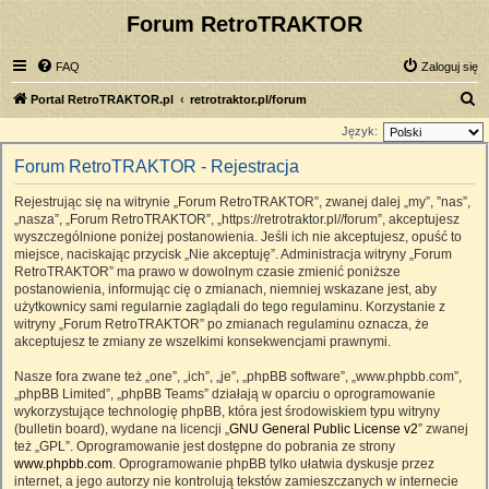
Forum RetroTRAKTOR
FAQ
Zaloguj się
S
Portal RetroTRAKTOR.pl
retrotraktor.pl/forum
z
Język:
u
Forum RetroTRAKTOR - Rejestracja
k
Rejestrując się na witrynie „Forum RetroTRAKTOR”, zwanej dalej „my”, ”nas”,
a
„nasza”, „Forum RetroTRAKTOR”, „https://retrotraktor.pl//forum”, akceptujesz
j
wyszczególnione poniżej postanowienia. Jeśli ich nie akceptujesz, opuść to
miejsce, naciskając przycisk „Nie akceptuję”. Administracja witryny „Forum
RetroTRAKTOR” ma prawo w dowolnym czasie zmienić poniższe
postanowienia, informując cię o zmianach, niemniej wskazane jest, aby
użytkownicy sami regularnie zaglądali do tego regulaminu. Korzystanie z
witryny „Forum RetroTRAKTOR” po zmianach regulaminu oznacza, że
akceptujesz te zmiany ze wszelkimi konsekwencjami prawnymi.
Nasze fora zwane też „one”, „ich”, „je”, „phpBB software”, „www.phpbb.com”,
„phpBB Limited”, „phpBB Teams” działają w oparciu o oprogramowanie
wykorzystujące technologię phpBB, która jest środowiskiem typu witryny
(bulletin board), wydane na licencji „
GNU General Public License v2
” zwanej
też „GPL”. Oprogramowanie jest dostępne do pobrania ze strony
www.phpbb.com
. Oprogramowanie phpBB tylko ułatwia dyskusje przez
internet, a jego autorzy nie kontrolują tekstów zamieszczanych w internecie