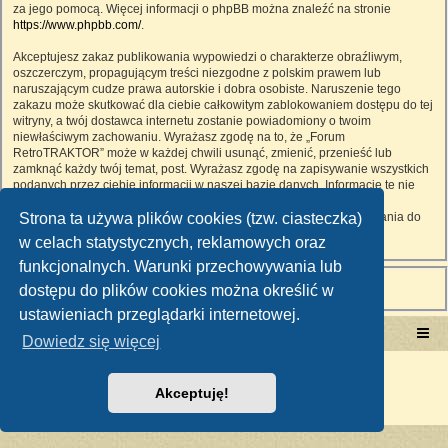
za jego pomocą. Więcej informacji o phpBB można znaleźć na stronie
https://www.phpbb.com/
.
Akceptujesz zakaz publikowania wypowiedzi o charakterze obraźliwym,
oszczerczym, propagującym treści niezgodne z polskim prawem lub
naruszającym cudze prawa autorskie i dobra osobiste. Naruszenie tego
zakazu może skutkować dla ciebie całkowitym zablokowaniem dostępu do tej
witryny, a twój dostawca internetu zostanie powiadomiony o twoim
niewłaściwym zachowaniu. Wyrażasz zgodę na to, że „Forum
RetroTRAKTOR” może w każdej chwili usunąć, zmienić, przenieść lub
zamknąć każdy twój temat, post. Wyrażasz zgodę na zapisywanie wszystkich
podanych przez ciebie informacji w naszej bazie danych. Informacje te nie
będą przekazywane nikomu bez twojej zgody, ale ani „Forum
Strona ta używa plików cookies (tzw. ciasteczka)
RetroTRAKTOR”, ani phpBB nie ponosi odpowiedzialności za włamania do
witryny, podczas których może dojść do kradzieży danych.
w celach statystycznych, reklamowych oraz
funkcjonalnych. Warunki przechowywania lub
dostępu do plików cookies można określić w
ustawieniach przeglądarki internetowej.
Portal RetroTRAKTOR.pl
retrotraktor.pl/forum
Dowiedz się więcej
Technologię dostarcza
phpBB
® Forum Software © phpBB Limited
Polski pakiet językowy dostarcza
phpBB.pl
Akceptuję!
Zasady ochrony danych osobowych
|
Regulamin