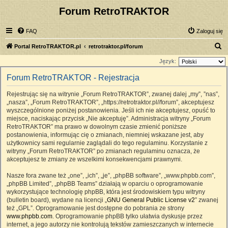
Forum RetroTRAKTOR
FAQ
Zaloguj się
S
Portal RetroTRAKTOR.pl
retrotraktor.pl/forum
z
Język:
u
Forum RetroTRAKTOR - Rejestracja
k
Rejestrując się na witrynie „Forum RetroTRAKTOR”, zwanej dalej „my”, ”nas”,
a
„nasza”, „Forum RetroTRAKTOR”, „https://retrotraktor.pl//forum”, akceptujesz
j
wyszczególnione poniżej postanowienia. Jeśli ich nie akceptujesz, opuść to
miejsce, naciskając przycisk „Nie akceptuję”. Administracja witryny „Forum
RetroTRAKTOR” ma prawo w dowolnym czasie zmienić poniższe
postanowienia, informując cię o zmianach, niemniej wskazane jest, aby
użytkownicy sami regularnie zaglądali do tego regulaminu. Korzystanie z
witryny „Forum RetroTRAKTOR” po zmianach regulaminu oznacza, że
akceptujesz te zmiany ze wszelkimi konsekwencjami prawnymi.
Nasze fora zwane też „one”, „ich”, „je”, „phpBB software”, „www.phpbb.com”,
„phpBB Limited”, „phpBB Teams” działają w oparciu o oprogramowanie
wykorzystujące technologię phpBB, która jest środowiskiem typu witryny
(bulletin board), wydane na licencji „
GNU General Public License v2
” zwanej
też „GPL”. Oprogramowanie jest dostępne do pobrania ze strony
www.phpbb.com
. Oprogramowanie phpBB tylko ułatwia dyskusje przez
internet, a jego autorzy nie kontrolują tekstów zamieszczanych w internecie