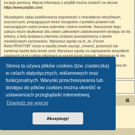
za jego pomocą. Więcej informacji o phpBB można znaleźć na stronie
https://www.phpbb.com/
.
Akceptujesz zakaz publikowania wypowiedzi o charakterze obraźliwym,
oszczerczym, propagującym treści niezgodne z polskim prawem lub
naruszającym cudze prawa autorskie i dobra osobiste. Naruszenie tego
zakazu może skutkować dla ciebie całkowitym zablokowaniem dostępu do tej
witryny, a twój dostawca internetu zostanie powiadomiony o twoim
niewłaściwym zachowaniu. Wyrażasz zgodę na to, że „Forum
RetroTRAKTOR” może w każdej chwili usunąć, zmienić, przenieść lub
zamknąć każdy twój temat, post. Wyrażasz zgodę na zapisywanie wszystkich
podanych przez ciebie informacji w naszej bazie danych. Informacje te nie
będą przekazywane nikomu bez twojej zgody, ale ani „Forum
Strona ta używa plików cookies (tzw. ciasteczka)
RetroTRAKTOR”, ani phpBB nie ponosi odpowiedzialności za włamania do
witryny, podczas których może dojść do kradzieży danych.
w celach statystycznych, reklamowych oraz
funkcjonalnych. Warunki przechowywania lub
dostępu do plików cookies można określić w
ustawieniach przeglądarki internetowej.
Portal RetroTRAKTOR.pl
retrotraktor.pl/forum
Dowiedz się więcej
Technologię dostarcza
phpBB
® Forum Software © phpBB Limited
Polski pakiet językowy dostarcza
phpBB.pl
Akceptuję!
Zasady ochrony danych osobowych
|
Regulamin