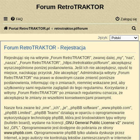
Forum RetroTRAKTOR
FAQ
Zaloguj się
S
Portal RetroTRAKTOR.pl
retrotraktor.pl/forum
z
Język:
u
Forum RetroTRAKTOR - Rejestracja
k
Rejestrując się na witrynie „Forum RetroTRAKTOR”, zwanej dalej „my”, ”nas”,
a
„nasza”, „Forum RetroTRAKTOR”, „https://retrotraktor.pl//forum”, akceptujesz
j
wyszczególnione poniżej postanowienia. Jeśli ich nie akceptujesz, opuść to
miejsce, naciskając przycisk „Nie akceptuję”. Administracja witryny „Forum
RetroTRAKTOR” ma prawo w dowolnym czasie zmienić poniższe
postanowienia, informując cię o zmianach, niemniej wskazane jest, aby
użytkownicy sami regularnie zaglądali do tego regulaminu. Korzystanie z
witryny „Forum RetroTRAKTOR” po zmianach regulaminu oznacza, że
akceptujesz te zmiany ze wszelkimi konsekwencjami prawnymi.
Nasze fora zwane też „one”, „ich”, „je”, „phpBB software”, „www.phpbb.com”,
„phpBB Limited”, „phpBB Teams” działają w oparciu o oprogramowanie
wykorzystujące technologię phpBB, która jest środowiskiem typu witryny
(bulletin board), wydane na licencji „
GNU General Public License v2
” zwanej
też „GPL”. Oprogramowanie jest dostępne do pobrania ze strony
www.phpbb.com
. Oprogramowanie phpBB tylko ułatwia dyskusje przez
internet, a jego autorzy nie kontrolują tekstów zamieszczanych w internecie