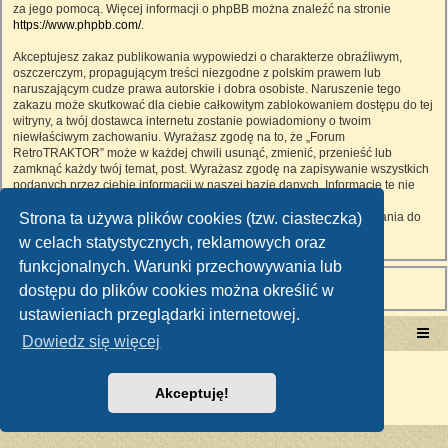
za jego pomocą. Więcej informacji o phpBB można znaleźć na stronie
https://www.phpbb.com/
.
Akceptujesz zakaz publikowania wypowiedzi o charakterze obraźliwym,
oszczerczym, propagującym treści niezgodne z polskim prawem lub
naruszającym cudze prawa autorskie i dobra osobiste. Naruszenie tego
zakazu może skutkować dla ciebie całkowitym zablokowaniem dostępu do tej
witryny, a twój dostawca internetu zostanie powiadomiony o twoim
niewłaściwym zachowaniu. Wyrażasz zgodę na to, że „Forum
RetroTRAKTOR” może w każdej chwili usunąć, zmienić, przenieść lub
zamknąć każdy twój temat, post. Wyrażasz zgodę na zapisywanie wszystkich
podanych przez ciebie informacji w naszej bazie danych. Informacje te nie
będą przekazywane nikomu bez twojej zgody, ale ani „Forum
Strona ta używa plików cookies (tzw. ciasteczka)
RetroTRAKTOR”, ani phpBB nie ponosi odpowiedzialności za włamania do
witryny, podczas których może dojść do kradzieży danych.
w celach statystycznych, reklamowych oraz
funkcjonalnych. Warunki przechowywania lub
dostępu do plików cookies można określić w
ustawieniach przeglądarki internetowej.
Portal RetroTRAKTOR.pl
retrotraktor.pl/forum
Dowiedz się więcej
Technologię dostarcza
phpBB
® Forum Software © phpBB Limited
Polski pakiet językowy dostarcza
phpBB.pl
Akceptuję!
Zasady ochrony danych osobowych
|
Regulamin