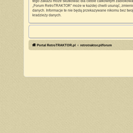
tego zakazu może skutkować dla ciebie całkowitym zablokowan
„Forum RetroTRAKTOR” może w każdej chwili usunąć, zmienić, 
danych. Informacje te nie będą przekazywane nikomu bez twoj
kradzieży danych.
Portal RetroTRAKTOR.pl
retrotraktor.pl/forum