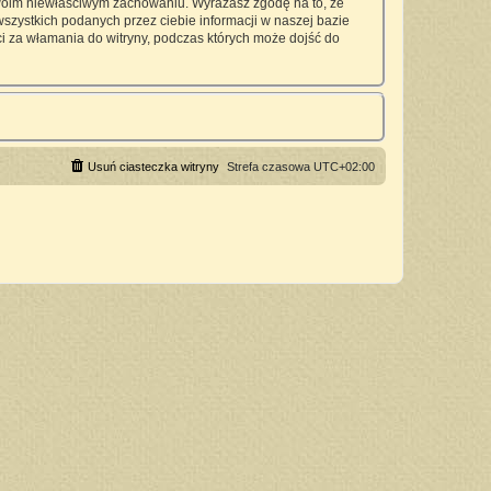
twoim niewłaściwym zachowaniu. Wyrażasz zgodę na to, że
zystkich podanych przez ciebie informacji w naszej bazie
 za włamania do witryny, podczas których może dojść do
Usuń ciasteczka witryny
Strefa czasowa
UTC+02:00