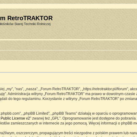
um RetroTRAKTOR
łośników Starej Techniki Rolniczej
j „my”, ”nas”, „nasza”, „Forum RetroTRAKTOR”, „https://retrotraktor.pl//forum”, ak
eptuję”. Administracja witryny „Forum RetroTRAKTOR” ma prawo w dowolnym czasie 
lądali do tego regulaminu. Korzystanie z witryny „Forum RetroTRAKTOR” po zmian
www.phpbb.com”, „phpBB Limited”, „phpBB Teams” działają w oparciu o oprogramowa
Public License v2
” zwanej też „GPL”. Oprogramowanie jest dostępne do pobrania 
ją tekstów zamieszczanych w internecie za jego pomocą. Więcej informacji o phpBB 
raźliwym, oszczerczym, propagującym treści niezgodne z polskim prawem lub naru