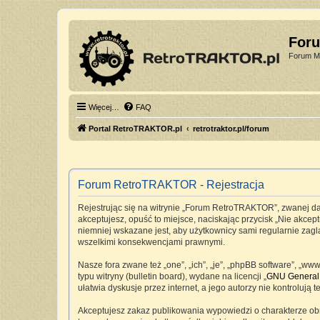
For
Forum Mi
Więcej…
FAQ
Portal RetroTRAKTOR.pl
retrotraktor.pl/forum
Forum RetroTRAKTOR - Rejestracja
Rejestrując się na witrynie „Forum RetroTRAKTOR”, zwanej dale
akceptujesz, opuść to miejsce, naciskając przycisk „Nie akc
niemniej wskazane jest, aby użytkownicy sami regularnie zag
wszelkimi konsekwencjami prawnymi.
Nasze fora zwane też „one”, „ich”, „je”, „phpBB software”, „
typu witryny (bulletin board), wydane na licencji „
GNU General 
ułatwia dyskusje przez internet, a jego autorzy nie kontrolu
Akceptujesz zakaz publikowania wypowiedzi o charakterze ob