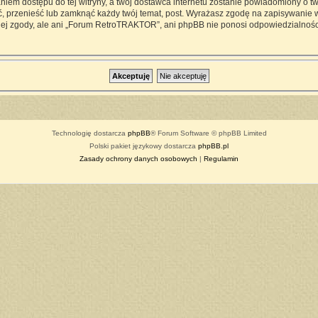
iem dostępu do tej witryny, a twój dostawca internetu zostanie powiadomiony o 
przenieść lub zamknąć każdy twój temat, post. Wyrażasz zgodę na zapisywanie ws
ej zgody, ale ani „Forum RetroTRAKTOR”, ani phpBB nie ponosi odpowiedzialności
Technologię dostarcza
phpBB
® Forum Software © phpBB Limited
Polski pakiet językowy dostarcza
phpBB.pl
Zasady ochrony danych osobowych
|
Regulamin