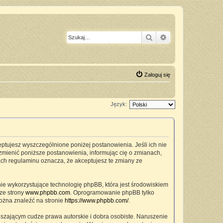
Szukaj
Wyszukiwanie z
Zaloguj się
Język:
ceptujesz wyszczególnione poniżej postanowienia. Jeśli ich nie
zmienić poniższe postanowienia, informując cię o zmianach,
ach regulaminu oznacza, że akceptujesz te zmiany ze
nie wykorzystujące technologię phpBB, która jest środowiskiem
ze strony
www.phpbb.com
. Oprogramowanie phpBB tylko
można znaleźć na stronie
https://www.phpbb.com/
.
szającym cudze prawa autorskie i dobra osobiste. Naruszenie