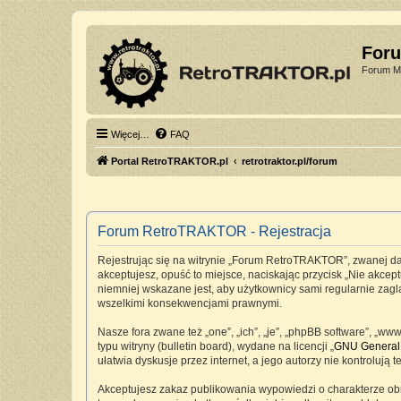
For
Forum Mi
Więcej…
FAQ
Portal RetroTRAKTOR.pl
retrotraktor.pl/forum
Forum RetroTRAKTOR - Rejestracja
Rejestrując się na witrynie „Forum RetroTRAKTOR”, zwanej dale
akceptujesz, opuść to miejsce, naciskając przycisk „Nie akc
niemniej wskazane jest, aby użytkownicy sami regularnie zag
wszelkimi konsekwencjami prawnymi.
Nasze fora zwane też „one”, „ich”, „je”, „phpBB software”, „
typu witryny (bulletin board), wydane na licencji „
GNU General 
ułatwia dyskusje przez internet, a jego autorzy nie kontrolu
Akceptujesz zakaz publikowania wypowiedzi o charakterze ob