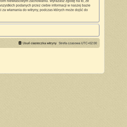
twoim niewłaściwym zachowaniu. Wyrażasz zgodę na to, że
zystkich podanych przez ciebie informacji w naszej bazie
 za włamania do witryny, podczas których może dojść do
Usuń ciasteczka witryny
Strefa czasowa
UTC+02:00