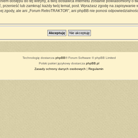
iem dostępu do tej witryny, a twój dostawca internetu zostanie powiadomiony o 
przenieść lub zamknąć każdy twój temat, post. Wyrażasz zgodę na zapisywanie ws
ej zgody, ale ani „Forum RetroTRAKTOR”, ani phpBB nie ponosi odpowiedzialności
Technologię dostarcza
phpBB
® Forum Software © phpBB Limited
Polski pakiet językowy dostarcza
phpBB.pl
Zasady ochrony danych osobowych
|
Regulamin