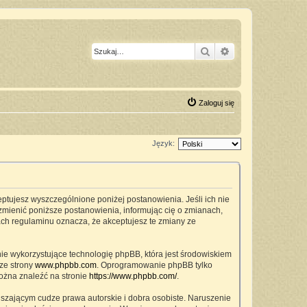
Szukaj
Wyszukiwanie z
Zaloguj się
Język:
ceptujesz wyszczególnione poniżej postanowienia. Jeśli ich nie
zmienić poniższe postanowienia, informując cię o zmianach,
ach regulaminu oznacza, że akceptujesz te zmiany ze
nie wykorzystujące technologię phpBB, która jest środowiskiem
ze strony
www.phpbb.com
. Oprogramowanie phpBB tylko
można znaleźć na stronie
https://www.phpbb.com/
.
szającym cudze prawa autorskie i dobra osobiste. Naruszenie