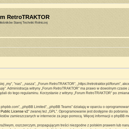
um RetroTRAKTOR
łośników Starej Techniki Rolniczej
j „my”, ”nas”, „nasza”, „Forum RetroTRAKTOR”, „https://retrotraktor.pl//forum”, ak
eptuję”. Administracja witryny „Forum RetroTRAKTOR” ma prawo w dowolnym czasie 
lądali do tego regulaminu. Korzystanie z witryny „Forum RetroTRAKTOR” po zmian
www.phpbb.com”, „phpBB Limited”, „phpBB Teams” działają w oparciu o oprogramowa
Public License v2
” zwanej też „GPL”. Oprogramowanie jest dostępne do pobrania 
ją tekstów zamieszczanych w internecie za jego pomocą. Więcej informacji o phpBB 
raźliwym, oszczerczym, propagującym treści niezgodne z polskim prawem lub naru