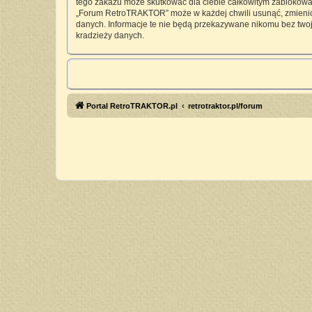
tego zakazu może skutkować dla ciebie całkowitym zablokowan
„Forum RetroTRAKTOR” może w każdej chwili usunąć, zmienić, 
danych. Informacje te nie będą przekazywane nikomu bez twoj
kradzieży danych.
Portal RetroTRAKTOR.pl
retrotraktor.pl/forum