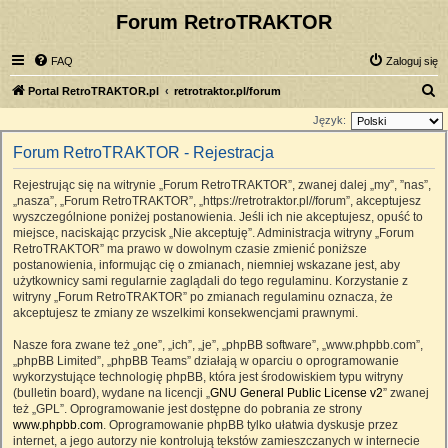
Forum RetroTRAKTOR
FAQ
Zaloguj się
S
Portal RetroTRAKTOR.pl
retrotraktor.pl/forum
z
Język:
u
Forum RetroTRAKTOR - Rejestracja
k
Rejestrując się na witrynie „Forum RetroTRAKTOR”, zwanej dalej „my”, ”nas”,
a
„nasza”, „Forum RetroTRAKTOR”, „https://retrotraktor.pl//forum”, akceptujesz
j
wyszczególnione poniżej postanowienia. Jeśli ich nie akceptujesz, opuść to
miejsce, naciskając przycisk „Nie akceptuję”. Administracja witryny „Forum
RetroTRAKTOR” ma prawo w dowolnym czasie zmienić poniższe
postanowienia, informując cię o zmianach, niemniej wskazane jest, aby
użytkownicy sami regularnie zaglądali do tego regulaminu. Korzystanie z
witryny „Forum RetroTRAKTOR” po zmianach regulaminu oznacza, że
akceptujesz te zmiany ze wszelkimi konsekwencjami prawnymi.
Nasze fora zwane też „one”, „ich”, „je”, „phpBB software”, „www.phpbb.com”,
„phpBB Limited”, „phpBB Teams” działają w oparciu o oprogramowanie
wykorzystujące technologię phpBB, która jest środowiskiem typu witryny
(bulletin board), wydane na licencji „
GNU General Public License v2
” zwanej
też „GPL”. Oprogramowanie jest dostępne do pobrania ze strony
www.phpbb.com
. Oprogramowanie phpBB tylko ułatwia dyskusje przez
internet, a jego autorzy nie kontrolują tekstów zamieszczanych w internecie