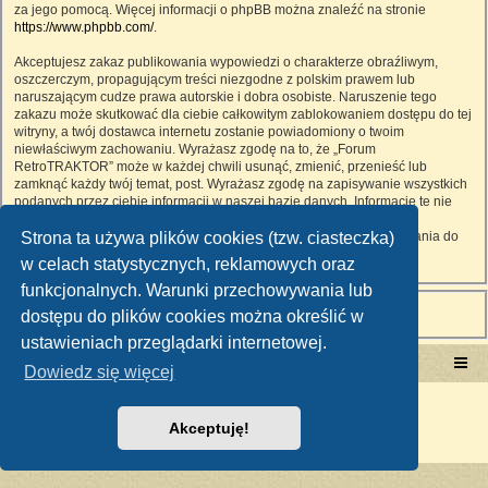
za jego pomocą. Więcej informacji o phpBB można znaleźć na stronie
https://www.phpbb.com/
.
Akceptujesz zakaz publikowania wypowiedzi o charakterze obraźliwym,
oszczerczym, propagującym treści niezgodne z polskim prawem lub
naruszającym cudze prawa autorskie i dobra osobiste. Naruszenie tego
zakazu może skutkować dla ciebie całkowitym zablokowaniem dostępu do tej
witryny, a twój dostawca internetu zostanie powiadomiony o twoim
niewłaściwym zachowaniu. Wyrażasz zgodę na to, że „Forum
RetroTRAKTOR” może w każdej chwili usunąć, zmienić, przenieść lub
zamknąć każdy twój temat, post. Wyrażasz zgodę na zapisywanie wszystkich
podanych przez ciebie informacji w naszej bazie danych. Informacje te nie
będą przekazywane nikomu bez twojej zgody, ale ani „Forum
Strona ta używa plików cookies (tzw. ciasteczka)
RetroTRAKTOR”, ani phpBB nie ponosi odpowiedzialności za włamania do
witryny, podczas których może dojść do kradzieży danych.
w celach statystycznych, reklamowych oraz
funkcjonalnych. Warunki przechowywania lub
dostępu do plików cookies można określić w
ustawieniach przeglądarki internetowej.
Portal RetroTRAKTOR.pl
retrotraktor.pl/forum
Dowiedz się więcej
Technologię dostarcza
phpBB
® Forum Software © phpBB Limited
Polski pakiet językowy dostarcza
phpBB.pl
Akceptuję!
Zasady ochrony danych osobowych
|
Regulamin