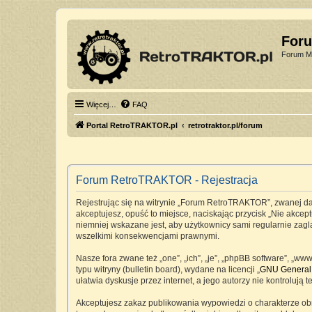
For
Forum Mi
Więcej…
FAQ
Portal RetroTRAKTOR.pl
retrotraktor.pl/forum
Forum RetroTRAKTOR - Rejestracja
Rejestrując się na witrynie „Forum RetroTRAKTOR”, zwanej dale
akceptujesz, opuść to miejsce, naciskając przycisk „Nie akc
niemniej wskazane jest, aby użytkownicy sami regularnie zag
wszelkimi konsekwencjami prawnymi.
Nasze fora zwane też „one”, „ich”, „je”, „phpBB software”, „
typu witryny (bulletin board), wydane na licencji „
GNU General 
ułatwia dyskusje przez internet, a jego autorzy nie kontrolu
Akceptujesz zakaz publikowania wypowiedzi o charakterze ob