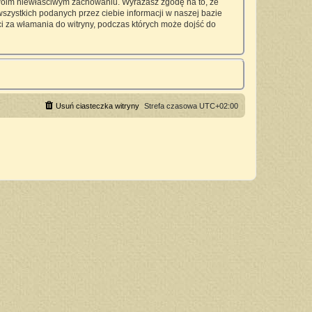
twoim niewłaściwym zachowaniu. Wyrażasz zgodę na to, że
zystkich podanych przez ciebie informacji w naszej bazie
 za włamania do witryny, podczas których może dojść do
Usuń ciasteczka witryny
Strefa czasowa
UTC+02:00