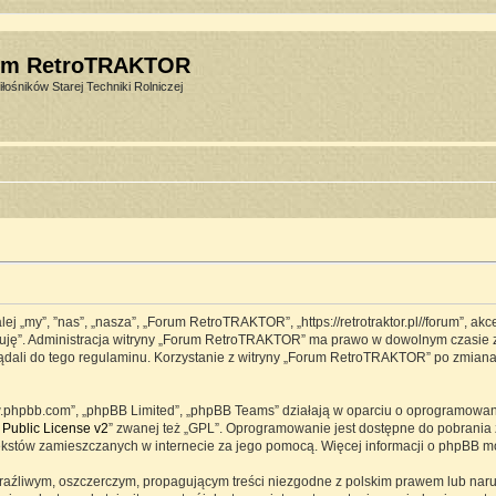
um RetroTRAKTOR
łośników Starej Techniki Rolniczej
j „my”, ”nas”, „nasza”, „Forum RetroTRAKTOR”, „https://retrotraktor.pl//forum”, ak
eptuję”. Administracja witryny „Forum RetroTRAKTOR” ma prawo w dowolnym czasie 
lądali do tego regulaminu. Korzystanie z witryny „Forum RetroTRAKTOR” po zmian
www.phpbb.com”, „phpBB Limited”, „phpBB Teams” działają w oparciu o oprogramowa
Public License v2
” zwanej też „GPL”. Oprogramowanie jest dostępne do pobrania 
ją tekstów zamieszczanych w internecie za jego pomocą. Więcej informacji o phpBB 
raźliwym, oszczerczym, propagującym treści niezgodne z polskim prawem lub naru