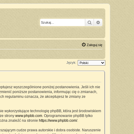
Szukaj
Wyszukiwanie z
Zaloguj się
Język:
ceptujesz wyszczególnione poniżej postanowienia. Jeśli ich nie
zmienić poniższe postanowienia, informując cię o zmianach,
ach regulaminu oznacza, że akceptujesz te zmiany ze
nie wykorzystujące technologię phpBB, która jest środowiskiem
ze strony
www.phpbb.com
. Oprogramowanie phpBB tylko
można znaleźć na stronie
https://www.phpbb.com/
.
szającym cudze prawa autorskie i dobra osobiste. Naruszenie