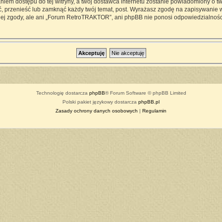
iem dostępu do tej witryny, a twój dostawca internetu zostanie powiadomiony o 
przenieść lub zamknąć każdy twój temat, post. Wyrażasz zgodę na zapisywanie ws
ej zgody, ale ani „Forum RetroTRAKTOR”, ani phpBB nie ponosi odpowiedzialności
Technologię dostarcza
phpBB
® Forum Software © phpBB Limited
Polski pakiet językowy dostarcza
phpBB.pl
Zasady ochrony danych osobowych
|
Regulamin