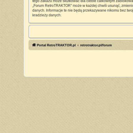
tego zakazu może skutkować dla ciebie całkowitym zablokowan
„Forum RetroTRAKTOR” może w każdej chwili usunąć, zmienić, 
danych. Informacje te nie będą przekazywane nikomu bez twoj
kradzieży danych.
Portal RetroTRAKTOR.pl
retrotraktor.pl/forum