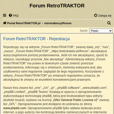
Forum RetroTRAKTOR
FAQ
Zaloguj się
S
Portal RetroTRAKTOR.pl
retrotraktor.pl/forum
z
Język:
u
Forum RetroTRAKTOR - Rejestracja
k
Rejestrując się na witrynie „Forum RetroTRAKTOR”, zwanej dalej „my”, ”nas”,
a
„nasza”, „Forum RetroTRAKTOR”, „https://retrotraktor.pl//forum”, akceptujesz
j
wyszczególnione poniżej postanowienia. Jeśli ich nie akceptujesz, opuść to
miejsce, naciskając przycisk „Nie akceptuję”. Administracja witryny „Forum
RetroTRAKTOR” ma prawo w dowolnym czasie zmienić poniższe
postanowienia, informując cię o zmianach, niemniej wskazane jest, aby
użytkownicy sami regularnie zaglądali do tego regulaminu. Korzystanie z
witryny „Forum RetroTRAKTOR” po zmianach regulaminu oznacza, że
akceptujesz te zmiany ze wszelkimi konsekwencjami prawnymi.
Nasze fora zwane też „one”, „ich”, „je”, „phpBB software”, „www.phpbb.com”,
„phpBB Limited”, „phpBB Teams” działają w oparciu o oprogramowanie
wykorzystujące technologię phpBB, która jest środowiskiem typu witryny
(bulletin board), wydane na licencji „
GNU General Public License v2
” zwanej
też „GPL”. Oprogramowanie jest dostępne do pobrania ze strony
www.phpbb.com
. Oprogramowanie phpBB tylko ułatwia dyskusje przez
internet, a jego autorzy nie kontrolują tekstów zamieszczanych w internecie