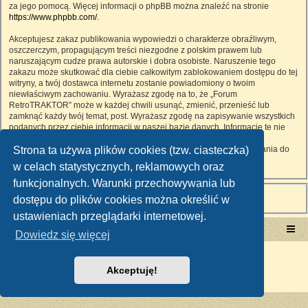
za jego pomocą. Więcej informacji o phpBB można znaleźć na stronie
https://www.phpbb.com/
.
Akceptujesz zakaz publikowania wypowiedzi o charakterze obraźliwym,
oszczerczym, propagującym treści niezgodne z polskim prawem lub
naruszającym cudze prawa autorskie i dobra osobiste. Naruszenie tego
zakazu może skutkować dla ciebie całkowitym zablokowaniem dostępu do tej
witryny, a twój dostawca internetu zostanie powiadomiony o twoim
niewłaściwym zachowaniu. Wyrażasz zgodę na to, że „Forum
RetroTRAKTOR” może w każdej chwili usunąć, zmienić, przenieść lub
zamknąć każdy twój temat, post. Wyrażasz zgodę na zapisywanie wszystkich
podanych przez ciebie informacji w naszej bazie danych. Informacje te nie
będą przekazywane nikomu bez twojej zgody, ale ani „Forum
Strona ta używa plików cookies (tzw. ciasteczka)
RetroTRAKTOR”, ani phpBB nie ponosi odpowiedzialności za włamania do
witryny, podczas których może dojść do kradzieży danych.
w celach statystycznych, reklamowych oraz
funkcjonalnych. Warunki przechowywania lub
dostępu do plików cookies można określić w
ustawieniach przeglądarki internetowej.
Portal RetroTRAKTOR.pl
retrotraktor.pl/forum
Dowiedz się więcej
Technologię dostarcza
phpBB
® Forum Software © phpBB Limited
Polski pakiet językowy dostarcza
phpBB.pl
Akceptuję!
Zasady ochrony danych osobowych
|
Regulamin