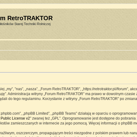
um RetroTRAKTOR
łośników Starej Techniki Rolniczej
j „my”, ”nas”, „nasza”, „Forum RetroTRAKTOR”, „https://retrotraktor.pl//forum”, ak
eptuję”. Administracja witryny „Forum RetroTRAKTOR” ma prawo w dowolnym czasie 
lądali do tego regulaminu. Korzystanie z witryny „Forum RetroTRAKTOR” po zmian
www.phpbb.com”, „phpBB Limited”, „phpBB Teams” działają w oparciu o oprogramowa
Public License v2
” zwanej też „GPL”. Oprogramowanie jest dostępne do pobrania 
ją tekstów zamieszczanych w internecie za jego pomocą. Więcej informacji o phpBB 
raźliwym, oszczerczym, propagującym treści niezgodne z polskim prawem lub naru