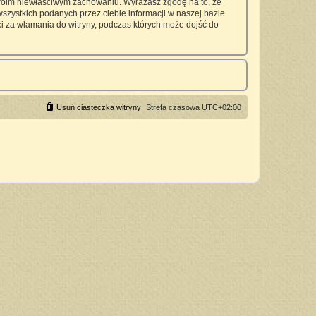
twoim niewłaściwym zachowaniu. Wyrażasz zgodę na to, że
zystkich podanych przez ciebie informacji w naszej bazie
 za włamania do witryny, podczas których może dojść do
Usuń ciasteczka witryny
Strefa czasowa
UTC+02:00