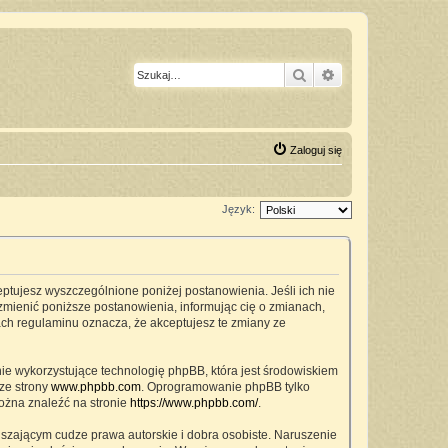
Szukaj
Wyszukiwanie z
Zaloguj się
Język:
ceptujesz wyszczególnione poniżej postanowienia. Jeśli ich nie
zmienić poniższe postanowienia, informując cię o zmianach,
ach regulaminu oznacza, że akceptujesz te zmiany ze
nie wykorzystujące technologię phpBB, która jest środowiskiem
ze strony
www.phpbb.com
. Oprogramowanie phpBB tylko
można znaleźć na stronie
https://www.phpbb.com/
.
szającym cudze prawa autorskie i dobra osobiste. Naruszenie