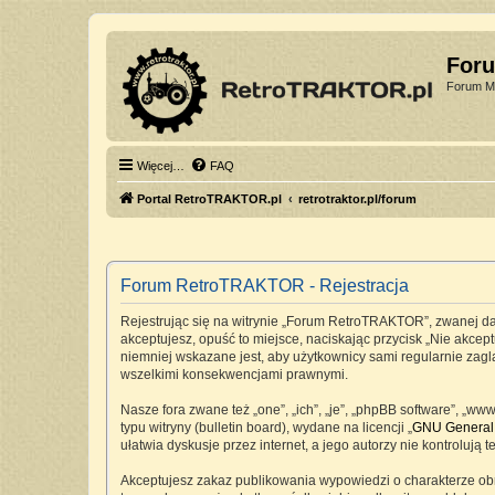
For
Forum Mi
Więcej…
FAQ
Portal RetroTRAKTOR.pl
retrotraktor.pl/forum
Forum RetroTRAKTOR - Rejestracja
Rejestrując się na witrynie „Forum RetroTRAKTOR”, zwanej dale
akceptujesz, opuść to miejsce, naciskając przycisk „Nie akc
niemniej wskazane jest, aby użytkownicy sami regularnie zag
wszelkimi konsekwencjami prawnymi.
Nasze fora zwane też „one”, „ich”, „je”, „phpBB software”, „
typu witryny (bulletin board), wydane na licencji „
GNU General 
ułatwia dyskusje przez internet, a jego autorzy nie kontrolu
Akceptujesz zakaz publikowania wypowiedzi o charakterze ob