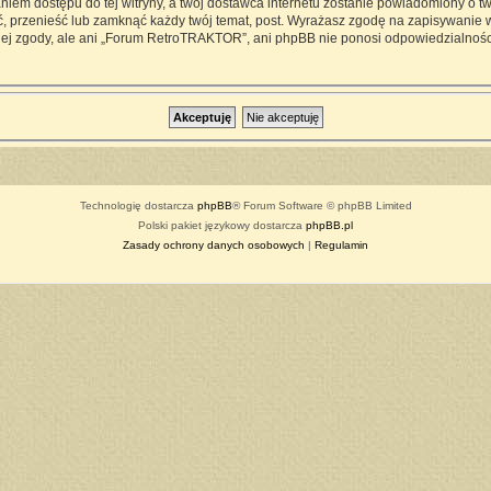
iem dostępu do tej witryny, a twój dostawca internetu zostanie powiadomiony o 
przenieść lub zamknąć każdy twój temat, post. Wyrażasz zgodę na zapisywanie ws
ej zgody, ale ani „Forum RetroTRAKTOR”, ani phpBB nie ponosi odpowiedzialności
Technologię dostarcza
phpBB
® Forum Software © phpBB Limited
Polski pakiet językowy dostarcza
phpBB.pl
Zasady ochrony danych osobowych
|
Regulamin