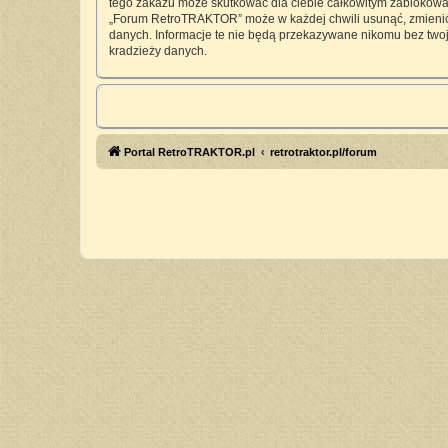
tego zakazu może skutkować dla ciebie całkowitym zablokowan
„Forum RetroTRAKTOR” może w każdej chwili usunąć, zmienić, 
danych. Informacje te nie będą przekazywane nikomu bez twoj
kradzieży danych.
Portal RetroTRAKTOR.pl
retrotraktor.pl/forum