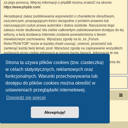
za jego pomocą. Więcej informacji o phpBB można znaleźć na stronie
https://www.phpbb.com/
.
Akceptujesz zakaz publikowania wypowiedzi o charakterze obraźliwym,
oszczerczym, propagującym treści niezgodne z polskim prawem lub
naruszającym cudze prawa autorskie i dobra osobiste. Naruszenie tego
zakazu może skutkować dla ciebie całkowitym zablokowaniem dostępu do tej
witryny, a twój dostawca internetu zostanie powiadomiony o twoim
niewłaściwym zachowaniu. Wyrażasz zgodę na to, że „Forum
RetroTRAKTOR” może w każdej chwili usunąć, zmienić, przenieść lub
zamknąć każdy twój temat, post. Wyrażasz zgodę na zapisywanie wszystkich
podanych przez ciebie informacji w naszej bazie danych. Informacje te nie
będą przekazywane nikomu bez twojej zgody, ale ani „Forum
Strona ta używa plików cookies (tzw. ciasteczka)
RetroTRAKTOR”, ani phpBB nie ponosi odpowiedzialności za włamania do
witryny, podczas których może dojść do kradzieży danych.
w celach statystycznych, reklamowych oraz
funkcjonalnych. Warunki przechowywania lub
dostępu do plików cookies można określić w
ustawieniach przeglądarki internetowej.
Portal RetroTRAKTOR.pl
retrotraktor.pl/forum
Dowiedz się więcej
Technologię dostarcza
phpBB
® Forum Software © phpBB Limited
Polski pakiet językowy dostarcza
phpBB.pl
Akceptuję!
Zasady ochrony danych osobowych
|
Regulamin