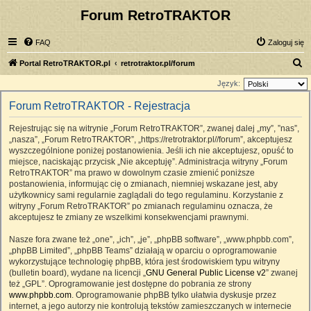
Forum RetroTRAKTOR
FAQ
Zaloguj się
S
Portal RetroTRAKTOR.pl
retrotraktor.pl/forum
z
Język:
u
Forum RetroTRAKTOR - Rejestracja
k
Rejestrując się na witrynie „Forum RetroTRAKTOR”, zwanej dalej „my”, ”nas”,
a
„nasza”, „Forum RetroTRAKTOR”, „https://retrotraktor.pl//forum”, akceptujesz
j
wyszczególnione poniżej postanowienia. Jeśli ich nie akceptujesz, opuść to
miejsce, naciskając przycisk „Nie akceptuję”. Administracja witryny „Forum
RetroTRAKTOR” ma prawo w dowolnym czasie zmienić poniższe
postanowienia, informując cię o zmianach, niemniej wskazane jest, aby
użytkownicy sami regularnie zaglądali do tego regulaminu. Korzystanie z
witryny „Forum RetroTRAKTOR” po zmianach regulaminu oznacza, że
akceptujesz te zmiany ze wszelkimi konsekwencjami prawnymi.
Nasze fora zwane też „one”, „ich”, „je”, „phpBB software”, „www.phpbb.com”,
„phpBB Limited”, „phpBB Teams” działają w oparciu o oprogramowanie
wykorzystujące technologię phpBB, która jest środowiskiem typu witryny
(bulletin board), wydane na licencji „
GNU General Public License v2
” zwanej
też „GPL”. Oprogramowanie jest dostępne do pobrania ze strony
www.phpbb.com
. Oprogramowanie phpBB tylko ułatwia dyskusje przez
internet, a jego autorzy nie kontrolują tekstów zamieszczanych w internecie