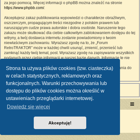
za jego pomocą. Więcej informacji o phpBB można znaleźć na stronie
https://www.phpbb.com/
.
Akceptujesz zakaz publikowania wypowiedzi o charakterze obraźliwym,
oszczerczym, propagującym treści niezgodne z polskim prawem lub
naruszającym cudze prawa autorskie i dobra osobiste. Naruszenie tego
zakazu może skutkować dla ciebie całkowitym zablokowaniem dostępu do tej
witryny, a twój dostawca internetu zostanie powiadomiony o twoim
niewłaściwym zachowaniu. Wyrażasz zgodę na to, że „Forum
RetroTRAKTOR” może w każdej chwili usunąć, zmienić, przenieść lub
zamknąć każdy twój temat, post. Wyrażasz zgodę na zapisywanie wszystkich
podanych przez ciebie informacji w naszej bazie danych. Informacje te nie
będą przekazywane nikomu bez twojej zgody, ale ani „Forum
Strona ta używa plików cookies (tzw. ciasteczka)
RetroTRAKTOR”, ani phpBB nie ponosi odpowiedzialności za włamania do
witryny, podczas których może dojść do kradzieży danych.
w celach statystycznych, reklamowych oraz
funkcjonalnych. Warunki przechowywania lub
dostępu do plików cookies można określić w
ustawieniach przeglądarki internetowej.
Portal RetroTRAKTOR.pl
retrotraktor.pl/forum
Dowiedz się więcej
Technologię dostarcza
phpBB
® Forum Software © phpBB Limited
Polski pakiet językowy dostarcza
phpBB.pl
Akceptuję!
Zasady ochrony danych osobowych
|
Regulamin