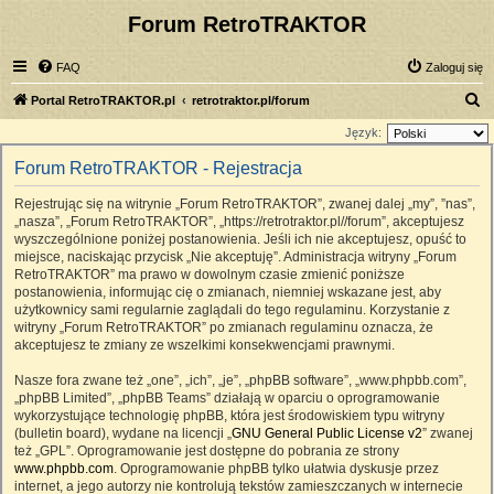
Forum RetroTRAKTOR
FAQ
Zaloguj się
S
Portal RetroTRAKTOR.pl
retrotraktor.pl/forum
z
Język:
u
Forum RetroTRAKTOR - Rejestracja
k
Rejestrując się na witrynie „Forum RetroTRAKTOR”, zwanej dalej „my”, ”nas”,
a
„nasza”, „Forum RetroTRAKTOR”, „https://retrotraktor.pl//forum”, akceptujesz
j
wyszczególnione poniżej postanowienia. Jeśli ich nie akceptujesz, opuść to
miejsce, naciskając przycisk „Nie akceptuję”. Administracja witryny „Forum
RetroTRAKTOR” ma prawo w dowolnym czasie zmienić poniższe
postanowienia, informując cię o zmianach, niemniej wskazane jest, aby
użytkownicy sami regularnie zaglądali do tego regulaminu. Korzystanie z
witryny „Forum RetroTRAKTOR” po zmianach regulaminu oznacza, że
akceptujesz te zmiany ze wszelkimi konsekwencjami prawnymi.
Nasze fora zwane też „one”, „ich”, „je”, „phpBB software”, „www.phpbb.com”,
„phpBB Limited”, „phpBB Teams” działają w oparciu o oprogramowanie
wykorzystujące technologię phpBB, która jest środowiskiem typu witryny
(bulletin board), wydane na licencji „
GNU General Public License v2
” zwanej
też „GPL”. Oprogramowanie jest dostępne do pobrania ze strony
www.phpbb.com
. Oprogramowanie phpBB tylko ułatwia dyskusje przez
internet, a jego autorzy nie kontrolują tekstów zamieszczanych w internecie