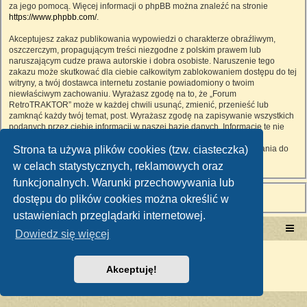
za jego pomocą. Więcej informacji o phpBB można znaleźć na stronie
https://www.phpbb.com/
.
Akceptujesz zakaz publikowania wypowiedzi o charakterze obraźliwym,
oszczerczym, propagującym treści niezgodne z polskim prawem lub
naruszającym cudze prawa autorskie i dobra osobiste. Naruszenie tego
zakazu może skutkować dla ciebie całkowitym zablokowaniem dostępu do tej
witryny, a twój dostawca internetu zostanie powiadomiony o twoim
niewłaściwym zachowaniu. Wyrażasz zgodę na to, że „Forum
RetroTRAKTOR” może w każdej chwili usunąć, zmienić, przenieść lub
zamknąć każdy twój temat, post. Wyrażasz zgodę na zapisywanie wszystkich
podanych przez ciebie informacji w naszej bazie danych. Informacje te nie
będą przekazywane nikomu bez twojej zgody, ale ani „Forum
Strona ta używa plików cookies (tzw. ciasteczka)
RetroTRAKTOR”, ani phpBB nie ponosi odpowiedzialności za włamania do
witryny, podczas których może dojść do kradzieży danych.
w celach statystycznych, reklamowych oraz
funkcjonalnych. Warunki przechowywania lub
dostępu do plików cookies można określić w
ustawieniach przeglądarki internetowej.
Portal RetroTRAKTOR.pl
retrotraktor.pl/forum
Dowiedz się więcej
Technologię dostarcza
phpBB
® Forum Software © phpBB Limited
Polski pakiet językowy dostarcza
phpBB.pl
Akceptuję!
Zasady ochrony danych osobowych
|
Regulamin