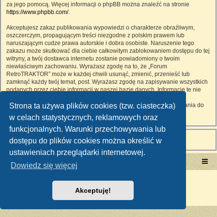
za jego pomocą. Więcej informacji o phpBB można znaleźć na stronie
https://www.phpbb.com/
.
Akceptujesz zakaz publikowania wypowiedzi o charakterze obraźliwym,
oszczerczym, propagującym treści niezgodne z polskim prawem lub
naruszającym cudze prawa autorskie i dobra osobiste. Naruszenie tego
zakazu może skutkować dla ciebie całkowitym zablokowaniem dostępu do tej
witryny, a twój dostawca internetu zostanie powiadomiony o twoim
niewłaściwym zachowaniu. Wyrażasz zgodę na to, że „Forum
RetroTRAKTOR” może w każdej chwili usunąć, zmienić, przenieść lub
zamknąć każdy twój temat, post. Wyrażasz zgodę na zapisywanie wszystkich
podanych przez ciebie informacji w naszej bazie danych. Informacje te nie
będą przekazywane nikomu bez twojej zgody, ale ani „Forum
Strona ta używa plików cookies (tzw. ciasteczka)
RetroTRAKTOR”, ani phpBB nie ponosi odpowiedzialności za włamania do
witryny, podczas których może dojść do kradzieży danych.
w celach statystycznych, reklamowych oraz
funkcjonalnych. Warunki przechowywania lub
dostępu do plików cookies można określić w
ustawieniach przeglądarki internetowej.
Portal RetroTRAKTOR.pl
retrotraktor.pl/forum
Dowiedz się więcej
Technologię dostarcza
phpBB
® Forum Software © phpBB Limited
Polski pakiet językowy dostarcza
phpBB.pl
Akceptuję!
Zasady ochrony danych osobowych
|
Regulamin