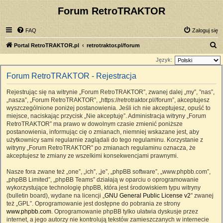
Forum RetroTRAKTOR
FAQ
Zaloguj się
S
Portal RetroTRAKTOR.pl
retrotraktor.pl/forum
z
Język:
u
Forum RetroTRAKTOR - Rejestracja
k
Rejestrując się na witrynie „Forum RetroTRAKTOR”, zwanej dalej „my”, ”nas”,
a
„nasza”, „Forum RetroTRAKTOR”, „https://retrotraktor.pl//forum”, akceptujesz
j
wyszczególnione poniżej postanowienia. Jeśli ich nie akceptujesz, opuść to
miejsce, naciskając przycisk „Nie akceptuję”. Administracja witryny „Forum
RetroTRAKTOR” ma prawo w dowolnym czasie zmienić poniższe
postanowienia, informując cię o zmianach, niemniej wskazane jest, aby
użytkownicy sami regularnie zaglądali do tego regulaminu. Korzystanie z
witryny „Forum RetroTRAKTOR” po zmianach regulaminu oznacza, że
akceptujesz te zmiany ze wszelkimi konsekwencjami prawnymi.
Nasze fora zwane też „one”, „ich”, „je”, „phpBB software”, „www.phpbb.com”,
„phpBB Limited”, „phpBB Teams” działają w oparciu o oprogramowanie
wykorzystujące technologię phpBB, która jest środowiskiem typu witryny
(bulletin board), wydane na licencji „
GNU General Public License v2
” zwanej
też „GPL”. Oprogramowanie jest dostępne do pobrania ze strony
www.phpbb.com
. Oprogramowanie phpBB tylko ułatwia dyskusje przez
internet, a jego autorzy nie kontrolują tekstów zamieszczanych w internecie