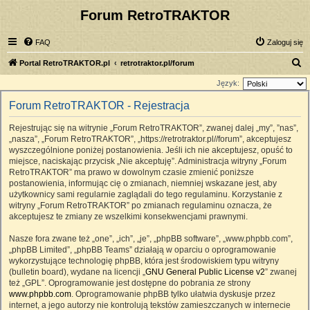
Forum RetroTRAKTOR
FAQ
Zaloguj się
S
Portal RetroTRAKTOR.pl
retrotraktor.pl/forum
z
Język:
u
Forum RetroTRAKTOR - Rejestracja
k
Rejestrując się na witrynie „Forum RetroTRAKTOR”, zwanej dalej „my”, ”nas”,
a
„nasza”, „Forum RetroTRAKTOR”, „https://retrotraktor.pl//forum”, akceptujesz
j
wyszczególnione poniżej postanowienia. Jeśli ich nie akceptujesz, opuść to
miejsce, naciskając przycisk „Nie akceptuję”. Administracja witryny „Forum
RetroTRAKTOR” ma prawo w dowolnym czasie zmienić poniższe
postanowienia, informując cię o zmianach, niemniej wskazane jest, aby
użytkownicy sami regularnie zaglądali do tego regulaminu. Korzystanie z
witryny „Forum RetroTRAKTOR” po zmianach regulaminu oznacza, że
akceptujesz te zmiany ze wszelkimi konsekwencjami prawnymi.
Nasze fora zwane też „one”, „ich”, „je”, „phpBB software”, „www.phpbb.com”,
„phpBB Limited”, „phpBB Teams” działają w oparciu o oprogramowanie
wykorzystujące technologię phpBB, która jest środowiskiem typu witryny
(bulletin board), wydane na licencji „
GNU General Public License v2
” zwanej
też „GPL”. Oprogramowanie jest dostępne do pobrania ze strony
www.phpbb.com
. Oprogramowanie phpBB tylko ułatwia dyskusje przez
internet, a jego autorzy nie kontrolują tekstów zamieszczanych w internecie