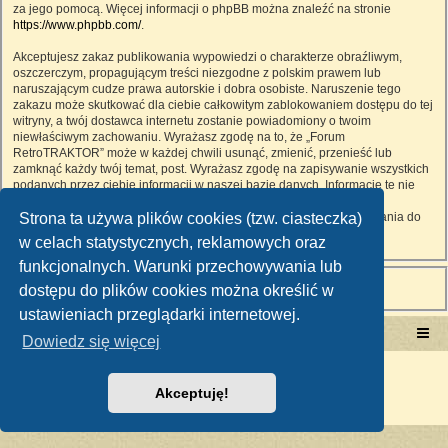
za jego pomocą. Więcej informacji o phpBB można znaleźć na stronie
https://www.phpbb.com/
.
Akceptujesz zakaz publikowania wypowiedzi o charakterze obraźliwym,
oszczerczym, propagującym treści niezgodne z polskim prawem lub
naruszającym cudze prawa autorskie i dobra osobiste. Naruszenie tego
zakazu może skutkować dla ciebie całkowitym zablokowaniem dostępu do tej
witryny, a twój dostawca internetu zostanie powiadomiony o twoim
niewłaściwym zachowaniu. Wyrażasz zgodę na to, że „Forum
RetroTRAKTOR” może w każdej chwili usunąć, zmienić, przenieść lub
zamknąć każdy twój temat, post. Wyrażasz zgodę na zapisywanie wszystkich
podanych przez ciebie informacji w naszej bazie danych. Informacje te nie
będą przekazywane nikomu bez twojej zgody, ale ani „Forum
Strona ta używa plików cookies (tzw. ciasteczka)
RetroTRAKTOR”, ani phpBB nie ponosi odpowiedzialności za włamania do
witryny, podczas których może dojść do kradzieży danych.
w celach statystycznych, reklamowych oraz
funkcjonalnych. Warunki przechowywania lub
dostępu do plików cookies można określić w
ustawieniach przeglądarki internetowej.
Portal RetroTRAKTOR.pl
retrotraktor.pl/forum
Dowiedz się więcej
Technologię dostarcza
phpBB
® Forum Software © phpBB Limited
Polski pakiet językowy dostarcza
phpBB.pl
Akceptuję!
Zasady ochrony danych osobowych
|
Regulamin