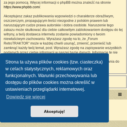
za jego pomocą. Więcej informacji o phpBB można znaleźć na stronie
https://www.phpbb.com/
.
Akceptujesz zakaz publikowania wypowiedzi o charakterze obraźliwym,
oszczerczym, propagującym treści niezgodne z polskim prawem lub
naruszającym cudze prawa autorskie i dobra osobiste. Naruszenie tego
zakazu może skutkować dla ciebie całkowitym zablokowaniem dostępu do tej
witryny, a twój dostawca internetu zostanie powiadomiony o twoim
niewłaściwym zachowaniu. Wyrażasz zgodę na to, że „Forum
RetroTRAKTOR” może w każdej chwili usunąć, zmienić, przenieść lub
zamknąć każdy twój temat, post. Wyrażasz zgodę na zapisywanie wszystkich
podanych przez ciebie informacji w naszej bazie danych. Informacje te nie
będą przekazywane nikomu bez twojej zgody, ale ani „Forum
Strona ta używa plików cookies (tzw. ciasteczka)
RetroTRAKTOR”, ani phpBB nie ponosi odpowiedzialności za włamania do
witryny, podczas których może dojść do kradzieży danych.
w celach statystycznych, reklamowych oraz
funkcjonalnych. Warunki przechowywania lub
dostępu do plików cookies można określić w
ustawieniach przeglądarki internetowej.
Portal RetroTRAKTOR.pl
retrotraktor.pl/forum
Dowiedz się więcej
Technologię dostarcza
phpBB
® Forum Software © phpBB Limited
Polski pakiet językowy dostarcza
phpBB.pl
Akceptuję!
Zasady ochrony danych osobowych
|
Regulamin