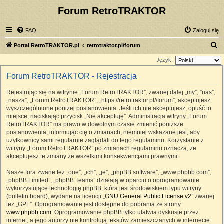
Forum RetroTRAKTOR
FAQ
Zaloguj się
S
Portal RetroTRAKTOR.pl
retrotraktor.pl/forum
z
Język:
u
Forum RetroTRAKTOR - Rejestracja
k
Rejestrując się na witrynie „Forum RetroTRAKTOR”, zwanej dalej „my”, ”nas”,
a
„nasza”, „Forum RetroTRAKTOR”, „https://retrotraktor.pl//forum”, akceptujesz
j
wyszczególnione poniżej postanowienia. Jeśli ich nie akceptujesz, opuść to
miejsce, naciskając przycisk „Nie akceptuję”. Administracja witryny „Forum
RetroTRAKTOR” ma prawo w dowolnym czasie zmienić poniższe
postanowienia, informując cię o zmianach, niemniej wskazane jest, aby
użytkownicy sami regularnie zaglądali do tego regulaminu. Korzystanie z
witryny „Forum RetroTRAKTOR” po zmianach regulaminu oznacza, że
akceptujesz te zmiany ze wszelkimi konsekwencjami prawnymi.
Nasze fora zwane też „one”, „ich”, „je”, „phpBB software”, „www.phpbb.com”,
„phpBB Limited”, „phpBB Teams” działają w oparciu o oprogramowanie
wykorzystujące technologię phpBB, która jest środowiskiem typu witryny
(bulletin board), wydane na licencji „
GNU General Public License v2
” zwanej
też „GPL”. Oprogramowanie jest dostępne do pobrania ze strony
www.phpbb.com
. Oprogramowanie phpBB tylko ułatwia dyskusje przez
internet, a jego autorzy nie kontrolują tekstów zamieszczanych w internecie