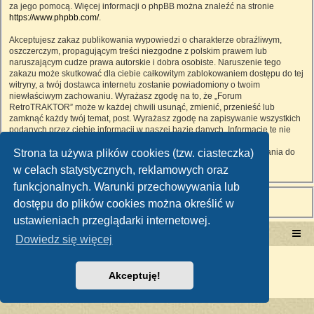
za jego pomocą. Więcej informacji o phpBB można znaleźć na stronie
https://www.phpbb.com/
.
Akceptujesz zakaz publikowania wypowiedzi o charakterze obraźliwym,
oszczerczym, propagującym treści niezgodne z polskim prawem lub
naruszającym cudze prawa autorskie i dobra osobiste. Naruszenie tego
zakazu może skutkować dla ciebie całkowitym zablokowaniem dostępu do tej
witryny, a twój dostawca internetu zostanie powiadomiony o twoim
niewłaściwym zachowaniu. Wyrażasz zgodę na to, że „Forum
RetroTRAKTOR” może w każdej chwili usunąć, zmienić, przenieść lub
zamknąć każdy twój temat, post. Wyrażasz zgodę na zapisywanie wszystkich
podanych przez ciebie informacji w naszej bazie danych. Informacje te nie
będą przekazywane nikomu bez twojej zgody, ale ani „Forum
Strona ta używa plików cookies (tzw. ciasteczka)
RetroTRAKTOR”, ani phpBB nie ponosi odpowiedzialności za włamania do
witryny, podczas których może dojść do kradzieży danych.
w celach statystycznych, reklamowych oraz
funkcjonalnych. Warunki przechowywania lub
dostępu do plików cookies można określić w
ustawieniach przeglądarki internetowej.
Portal RetroTRAKTOR.pl
retrotraktor.pl/forum
Dowiedz się więcej
Technologię dostarcza
phpBB
® Forum Software © phpBB Limited
Polski pakiet językowy dostarcza
phpBB.pl
Akceptuję!
Zasady ochrony danych osobowych
|
Regulamin