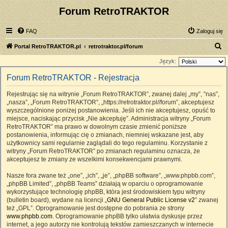
Forum RetroTRAKTOR
FAQ
Zaloguj się
S
Portal RetroTRAKTOR.pl
retrotraktor.pl/forum
z
Język:
u
Forum RetroTRAKTOR - Rejestracja
k
Rejestrując się na witrynie „Forum RetroTRAKTOR”, zwanej dalej „my”, ”nas”,
a
„nasza”, „Forum RetroTRAKTOR”, „https://retrotraktor.pl//forum”, akceptujesz
j
wyszczególnione poniżej postanowienia. Jeśli ich nie akceptujesz, opuść to
miejsce, naciskając przycisk „Nie akceptuję”. Administracja witryny „Forum
RetroTRAKTOR” ma prawo w dowolnym czasie zmienić poniższe
postanowienia, informując cię o zmianach, niemniej wskazane jest, aby
użytkownicy sami regularnie zaglądali do tego regulaminu. Korzystanie z
witryny „Forum RetroTRAKTOR” po zmianach regulaminu oznacza, że
akceptujesz te zmiany ze wszelkimi konsekwencjami prawnymi.
Nasze fora zwane też „one”, „ich”, „je”, „phpBB software”, „www.phpbb.com”,
„phpBB Limited”, „phpBB Teams” działają w oparciu o oprogramowanie
wykorzystujące technologię phpBB, która jest środowiskiem typu witryny
(bulletin board), wydane na licencji „
GNU General Public License v2
” zwanej
też „GPL”. Oprogramowanie jest dostępne do pobrania ze strony
www.phpbb.com
. Oprogramowanie phpBB tylko ułatwia dyskusje przez
internet, a jego autorzy nie kontrolują tekstów zamieszczanych w internecie