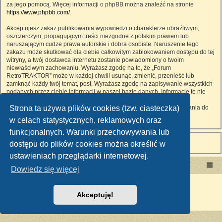
za jego pomocą. Więcej informacji o phpBB można znaleźć na stronie
https://www.phpbb.com/
.
Akceptujesz zakaz publikowania wypowiedzi o charakterze obraźliwym,
oszczerczym, propagującym treści niezgodne z polskim prawem lub
naruszającym cudze prawa autorskie i dobra osobiste. Naruszenie tego
zakazu może skutkować dla ciebie całkowitym zablokowaniem dostępu do tej
witryny, a twój dostawca internetu zostanie powiadomiony o twoim
niewłaściwym zachowaniu. Wyrażasz zgodę na to, że „Forum
RetroTRAKTOR” może w każdej chwili usunąć, zmienić, przenieść lub
zamknąć każdy twój temat, post. Wyrażasz zgodę na zapisywanie wszystkich
podanych przez ciebie informacji w naszej bazie danych. Informacje te nie
będą przekazywane nikomu bez twojej zgody, ale ani „Forum
Strona ta używa plików cookies (tzw. ciasteczka)
RetroTRAKTOR”, ani phpBB nie ponosi odpowiedzialności za włamania do
witryny, podczas których może dojść do kradzieży danych.
w celach statystycznych, reklamowych oraz
funkcjonalnych. Warunki przechowywania lub
dostępu do plików cookies można określić w
ustawieniach przeglądarki internetowej.
Portal RetroTRAKTOR.pl
retrotraktor.pl/forum
Dowiedz się więcej
Technologię dostarcza
phpBB
® Forum Software © phpBB Limited
Polski pakiet językowy dostarcza
phpBB.pl
Akceptuję!
Zasady ochrony danych osobowych
|
Regulamin