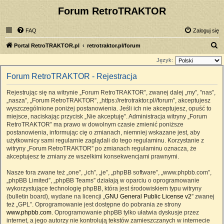
Forum RetroTRAKTOR
FAQ
Zaloguj się
S
Portal RetroTRAKTOR.pl
retrotraktor.pl/forum
z
Język:
u
Forum RetroTRAKTOR - Rejestracja
k
Rejestrując się na witrynie „Forum RetroTRAKTOR”, zwanej dalej „my”, ”nas”,
a
„nasza”, „Forum RetroTRAKTOR”, „https://retrotraktor.pl//forum”, akceptujesz
j
wyszczególnione poniżej postanowienia. Jeśli ich nie akceptujesz, opuść to
miejsce, naciskając przycisk „Nie akceptuję”. Administracja witryny „Forum
RetroTRAKTOR” ma prawo w dowolnym czasie zmienić poniższe
postanowienia, informując cię o zmianach, niemniej wskazane jest, aby
użytkownicy sami regularnie zaglądali do tego regulaminu. Korzystanie z
witryny „Forum RetroTRAKTOR” po zmianach regulaminu oznacza, że
akceptujesz te zmiany ze wszelkimi konsekwencjami prawnymi.
Nasze fora zwane też „one”, „ich”, „je”, „phpBB software”, „www.phpbb.com”,
„phpBB Limited”, „phpBB Teams” działają w oparciu o oprogramowanie
wykorzystujące technologię phpBB, która jest środowiskiem typu witryny
(bulletin board), wydane na licencji „
GNU General Public License v2
” zwanej
też „GPL”. Oprogramowanie jest dostępne do pobrania ze strony
www.phpbb.com
. Oprogramowanie phpBB tylko ułatwia dyskusje przez
internet, a jego autorzy nie kontrolują tekstów zamieszczanych w internecie