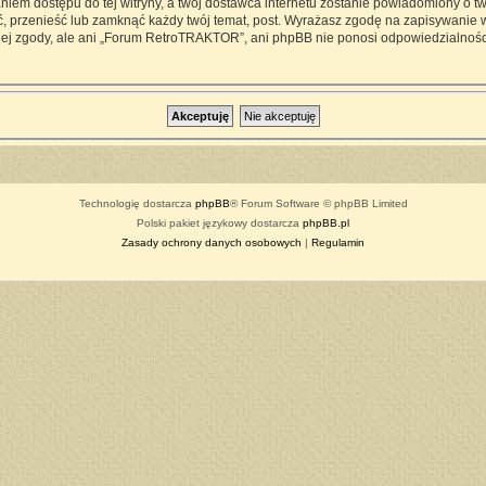
iem dostępu do tej witryny, a twój dostawca internetu zostanie powiadomiony o 
przenieść lub zamknąć każdy twój temat, post. Wyrażasz zgodę na zapisywanie ws
ej zgody, ale ani „Forum RetroTRAKTOR”, ani phpBB nie ponosi odpowiedzialności
Technologię dostarcza
phpBB
® Forum Software © phpBB Limited
Polski pakiet językowy dostarcza
phpBB.pl
Zasady ochrony danych osobowych
|
Regulamin