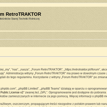
um RetroTRAKTOR
łośników Starej Techniki Rolniczej
j „my”, ”nas”, „nasza”, „Forum RetroTRAKTOR”, „https://retrotraktor.pl//forum”, ak
eptuję”. Administracja witryny „Forum RetroTRAKTOR” ma prawo w dowolnym czasie 
lądali do tego regulaminu. Korzystanie z witryny „Forum RetroTRAKTOR” po zmian
www.phpbb.com”, „phpBB Limited”, „phpBB Teams” działają w oparciu o oprogramowa
Public License v2
” zwanej też „GPL”. Oprogramowanie jest dostępne do pobrania 
ją tekstów zamieszczanych w internecie za jego pomocą. Więcej informacji o phpBB 
raźliwym, oszczerczym, propagującym treści niezgodne z polskim prawem lub naru