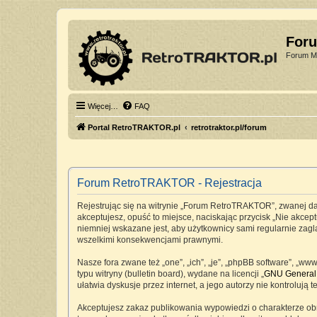
For
Forum Mi
Więcej…
FAQ
Portal RetroTRAKTOR.pl
retrotraktor.pl/forum
Forum RetroTRAKTOR - Rejestracja
Rejestrując się na witrynie „Forum RetroTRAKTOR”, zwanej dale
akceptujesz, opuść to miejsce, naciskając przycisk „Nie akc
niemniej wskazane jest, aby użytkownicy sami regularnie zag
wszelkimi konsekwencjami prawnymi.
Nasze fora zwane też „one”, „ich”, „je”, „phpBB software”, „
typu witryny (bulletin board), wydane na licencji „
GNU General 
ułatwia dyskusje przez internet, a jego autorzy nie kontrolu
Akceptujesz zakaz publikowania wypowiedzi o charakterze ob