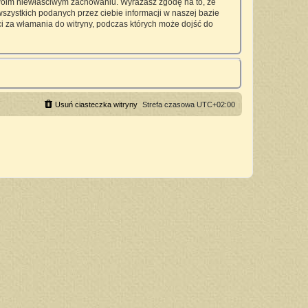
twoim niewłaściwym zachowaniu. Wyrażasz zgodę na to, że
zystkich podanych przez ciebie informacji w naszej bazie
 za włamania do witryny, podczas których może dojść do
Usuń ciasteczka witryny
Strefa czasowa
UTC+02:00