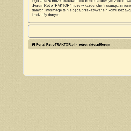
tego zakazu może skutkować dla ciebie całkowitym zablokowan
„Forum RetroTRAKTOR” może w każdej chwili usunąć, zmienić, 
danych. Informacje te nie będą przekazywane nikomu bez twoj
kradzieży danych.
Portal RetroTRAKTOR.pl
retrotraktor.pl/forum