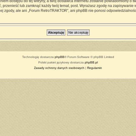
iem dostępu do tej witryny, a twój dostawca internetu zostanie powiadomiony o 
przenieść lub zamknąć każdy twój temat, post. Wyrażasz zgodę na zapisywanie ws
ej zgody, ale ani „Forum RetroTRAKTOR”, ani phpBB nie ponosi odpowiedzialności
Technologię dostarcza
phpBB
® Forum Software © phpBB Limited
Polski pakiet językowy dostarcza
phpBB.pl
Zasady ochrony danych osobowych
|
Regulamin