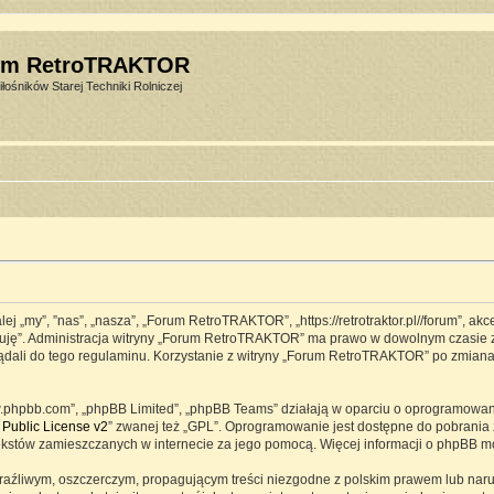
um RetroTRAKTOR
łośników Starej Techniki Rolniczej
j „my”, ”nas”, „nasza”, „Forum RetroTRAKTOR”, „https://retrotraktor.pl//forum”, ak
eptuję”. Administracja witryny „Forum RetroTRAKTOR” ma prawo w dowolnym czasie 
lądali do tego regulaminu. Korzystanie z witryny „Forum RetroTRAKTOR” po zmian
www.phpbb.com”, „phpBB Limited”, „phpBB Teams” działają w oparciu o oprogramowa
Public License v2
” zwanej też „GPL”. Oprogramowanie jest dostępne do pobrania 
ją tekstów zamieszczanych w internecie za jego pomocą. Więcej informacji o phpBB 
raźliwym, oszczerczym, propagującym treści niezgodne z polskim prawem lub naru