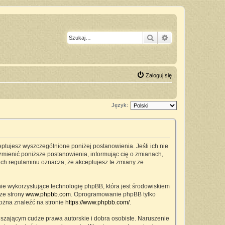
Szukaj
Wyszukiwanie z
Zaloguj się
Język:
ceptujesz wyszczególnione poniżej postanowienia. Jeśli ich nie
zmienić poniższe postanowienia, informując cię o zmianach,
ach regulaminu oznacza, że akceptujesz te zmiany ze
nie wykorzystujące technologię phpBB, która jest środowiskiem
ze strony
www.phpbb.com
. Oprogramowanie phpBB tylko
można znaleźć na stronie
https://www.phpbb.com/
.
szającym cudze prawa autorskie i dobra osobiste. Naruszenie