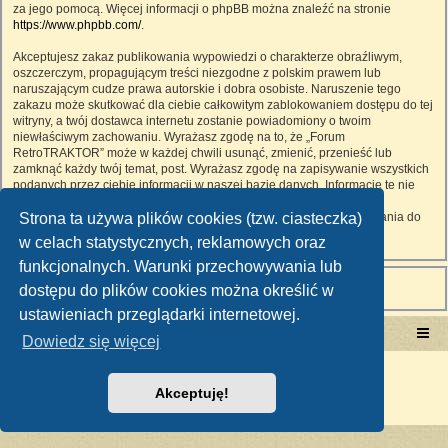
za jego pomocą. Więcej informacji o phpBB można znaleźć na stronie
https://www.phpbb.com/
.
Akceptujesz zakaz publikowania wypowiedzi o charakterze obraźliwym,
oszczerczym, propagującym treści niezgodne z polskim prawem lub
naruszającym cudze prawa autorskie i dobra osobiste. Naruszenie tego
zakazu może skutkować dla ciebie całkowitym zablokowaniem dostępu do tej
witryny, a twój dostawca internetu zostanie powiadomiony o twoim
niewłaściwym zachowaniu. Wyrażasz zgodę na to, że „Forum
RetroTRAKTOR” może w każdej chwili usunąć, zmienić, przenieść lub
zamknąć każdy twój temat, post. Wyrażasz zgodę na zapisywanie wszystkich
podanych przez ciebie informacji w naszej bazie danych. Informacje te nie
będą przekazywane nikomu bez twojej zgody, ale ani „Forum
Strona ta używa plików cookies (tzw. ciasteczka)
RetroTRAKTOR”, ani phpBB nie ponosi odpowiedzialności za włamania do
witryny, podczas których może dojść do kradzieży danych.
w celach statystycznych, reklamowych oraz
funkcjonalnych. Warunki przechowywania lub
dostępu do plików cookies można określić w
ustawieniach przeglądarki internetowej.
Portal RetroTRAKTOR.pl
retrotraktor.pl/forum
Dowiedz się więcej
Technologię dostarcza
phpBB
® Forum Software © phpBB Limited
Polski pakiet językowy dostarcza
phpBB.pl
Akceptuję!
Zasady ochrony danych osobowych
|
Regulamin