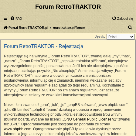
Forum RetroTRAKTOR
FAQ
Zaloguj się
S
Portal RetroTRAKTOR.pl
retrotraktor.pl/forum
z
Język:
u
Forum RetroTRAKTOR - Rejestracja
k
Rejestrując się na witrynie „Forum RetroTRAKTOR”, zwanej dalej „my”, ”nas”,
a
„nasza”, „Forum RetroTRAKTOR”, „https://retrotraktor.pl//forum”, akceptujesz
j
wyszczególnione poniżej postanowienia. Jeśli ich nie akceptujesz, opuść to
miejsce, naciskając przycisk „Nie akceptuję”. Administracja witryny „Forum
RetroTRAKTOR” ma prawo w dowolnym czasie zmienić poniższe
postanowienia, informując cię o zmianach, niemniej wskazane jest, aby
użytkownicy sami regularnie zaglądali do tego regulaminu. Korzystanie z
witryny „Forum RetroTRAKTOR” po zmianach regulaminu oznacza, że
akceptujesz te zmiany ze wszelkimi konsekwencjami prawnymi.
Nasze fora zwane też „one”, „ich”, „je”, „phpBB software”, „www.phpbb.com”,
„phpBB Limited”, „phpBB Teams” działają w oparciu o oprogramowanie
wykorzystujące technologię phpBB, która jest środowiskiem typu witryny
(bulletin board), wydane na licencji „
GNU General Public License v2
” zwanej
też „GPL”. Oprogramowanie jest dostępne do pobrania ze strony
www.phpbb.com
. Oprogramowanie phpBB tylko ułatwia dyskusje przez
internet, a jego autorzy nie kontrolują tekstów zamieszczanych w internecie